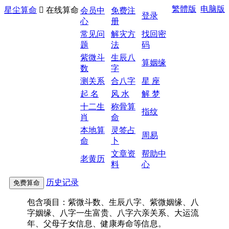
繁體版
电脑版
星尘算命

在线算命
会员中
免费注
登录
心
册
常见问
解灾方
找回密
题
法
码
紫微斗
生辰八
算姻缘
数
字
测关系
合八字
星 座
起 名
风 水
解 梦
十二生
称骨算
指纹
肖
命
本地算
灵签占
周易
命
卜
文章资
帮助中
老黄历
料
心
历史记录
包含项目：紫微斗数、生辰八字、紫微姻缘、八
字姻缘、八字一生富贵、八字六亲关系、大运流
年、父母子女信息、健康寿命等信息。