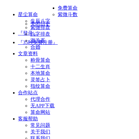
免费算命
星尘算命
紫微斗数
生辰八字
关闭历史
紫微排盘
『登录』
八字排盘
测关系
『35秒免费注册』
合婚
文章资料
称骨算命
十二生肖
本地算命
灵签占卜
指纹算命
合作站点
代理合作
无APP下载
算命网站
客服帮助
常见问题
关于我们
联系我们