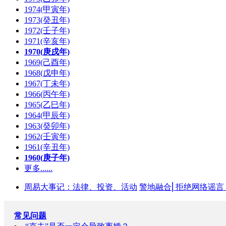
1974(甲寅年)
1973(癸丑年)
1972(壬子年)
1971(辛亥年)
1970(庚戌年)
1969(己酉年)
1968(戊申年)
1967(丁未年)
1966(丙午年)
1965(乙巳年)
1964(甲辰年)
1963(癸卯年)
1962(壬寅年)
1961(辛丑年)
1960(庚子年)
更多......
周易大事记：法律、投资、活动
警地融合⎜拒绝网络谣言
常见问题