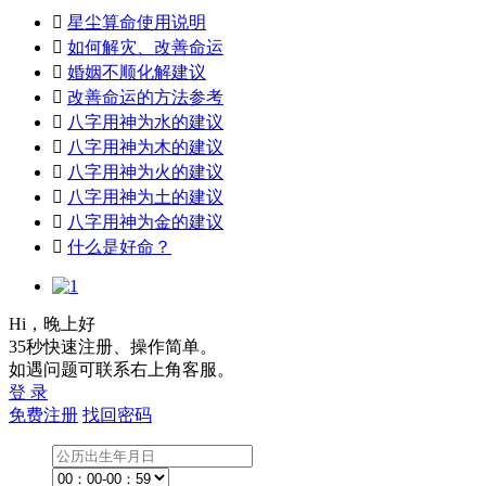

星尘算命使用说明

如何解灾、改善命运

婚姻不顺化解建议

改善命运的方法参考

八字用神为水的建议

八字用神为木的建议

八字用神为火的建议

八字用神为土的建议

八字用神为金的建议

什么是好命？
Hi，晚上好
35秒快速注册、操作简单。
如遇问题可联系右上角客服。
登 录
免费注册
找回密码