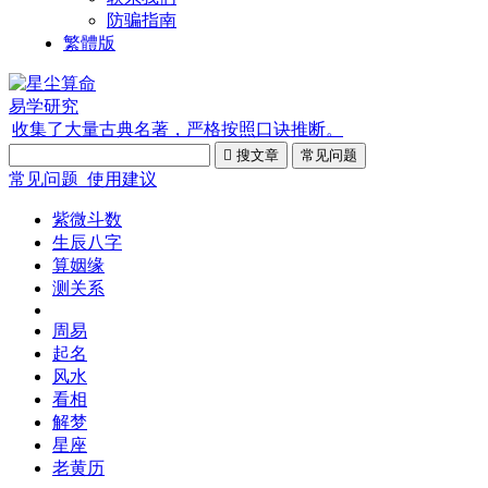
防骗指南
繁體版
易学研究
收集了大量古典名著，严格按照口诀推断。

搜文章
常见问题
常见问题_使用建议
紫微斗数
生辰八字
算姻缘
测关系
周易
起名
风水
看相
解梦
星座
老黄历