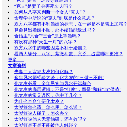
“克夫”是否一定会导致离婚？
“克夫”是妻子会害死丈夫吗？
如何从八字来判断一个女人“克夫”？
命理学中所说的“克夫”到底是什么意思？
双方八字都有不利婚姻的标志，在一起是不是雪上加霜
算命算出婚姻不顺，那不结婚能躲过吗？
合婚里“六合”“三合”是上等婚吗？
有没有那种“天生一对”的八字？
双方八字中的哪些因素不利于婚姻？
看两人缘分，八字、紫微斗数、六爻、占星哪种更准？
更多......
文章资料
夫妻二人皆犯太岁如何化解？
多年风水师经验之谈：化太岁的“三做三不做”
化太岁必看：全年忌宜与风水开运颜色
化太岁的底层逻辑：不是“打败”，而是“和解”与“借势”
化太岁的常见误区，你中了几个？
为什么本命年要化太岁？
太岁符怎么请、怎么用、怎么送？
太岁符被人碰了，怎么办？
太岁符被他人无意触碰，还有效吗？
太岁符是不是不能被他人触碰？