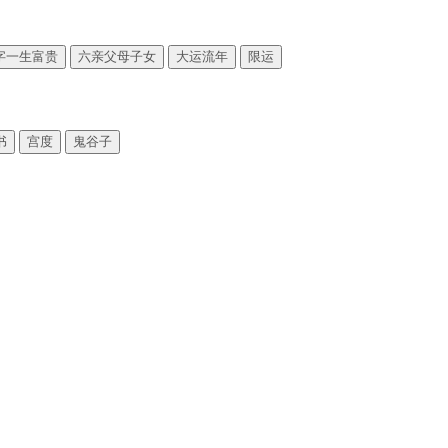
字一生富贵
六亲父母子女
大运流年
限运
书
宫度
鬼谷子