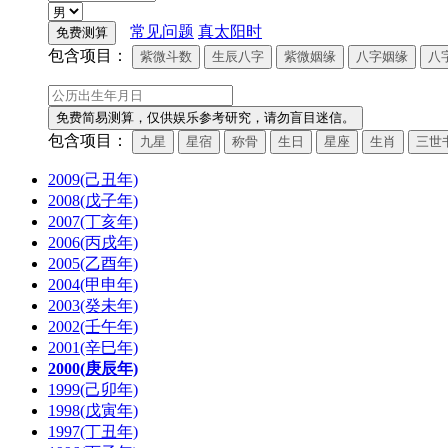
常见问题
真太阳时
包含项目：
紫微斗数
生辰八字
紫微姻缘
八字姻缘
八
包含项目：
九星
星宿
称骨
生日
星座
生肖
三世
2009(己丑年)
2008(戊子年)
2007(丁亥年)
2006(丙戌年)
2005(乙酉年)
2004(甲申年)
2003(癸未年)
2002(壬午年)
2001(辛巳年)
2000(庚辰年)
1999(己卯年)
1998(戊寅年)
1997(丁丑年)