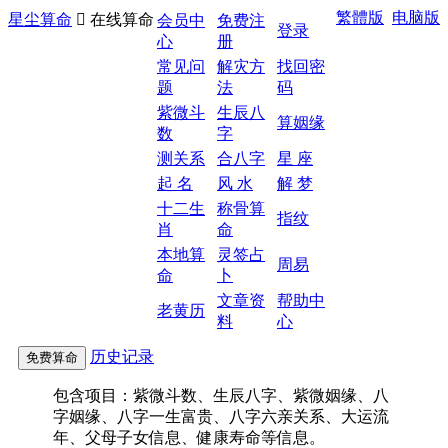
繁體版
电脑版
星尘算命

在线算命
会员中
免费注
登录
心
册
常见问
解灾方
找回密
题
法
码
紫微斗
生辰八
算姻缘
数
字
测关系
合八字
星 座
起 名
风 水
解 梦
十二生
称骨算
指纹
肖
命
本地算
灵签占
周易
命
卜
文章资
帮助中
老黄历
料
心
历史记录
包含项目：紫微斗数、生辰八字、紫微姻缘、八
字姻缘、八字一生富贵、八字六亲关系、大运流
年、父母子女信息、健康寿命等信息。