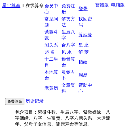
繁體版
电脑版
星尘算命

在线算命
会员中
免费注
登录
心
册
常见问
解灾方
找回密
题
法
码
紫微斗
生辰八
算姻缘
数
字
测关系
合八字
星 座
起 名
风 水
解 梦
十二生
称骨算
指纹
肖
命
本地算
灵签占
周易
命
卜
文章资
帮助中
老黄历
料
心
历史记录
包含项目：紫微斗数、生辰八字、紫微姻缘、八
字姻缘、八字一生富贵、八字六亲关系、大运流
年、父母子女信息、健康寿命等信息。