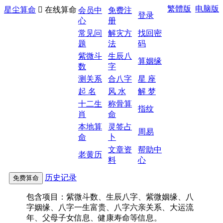
繁體版
电脑版
星尘算命

在线算命
会员中
免费注
登录
心
册
常见问
解灾方
找回密
题
法
码
紫微斗
生辰八
算姻缘
数
字
测关系
合八字
星 座
起 名
风 水
解 梦
十二生
称骨算
指纹
肖
命
本地算
灵签占
周易
命
卜
文章资
帮助中
老黄历
料
心
历史记录
包含项目：紫微斗数、生辰八字、紫微姻缘、八
字姻缘、八字一生富贵、八字六亲关系、大运流
年、父母子女信息、健康寿命等信息。