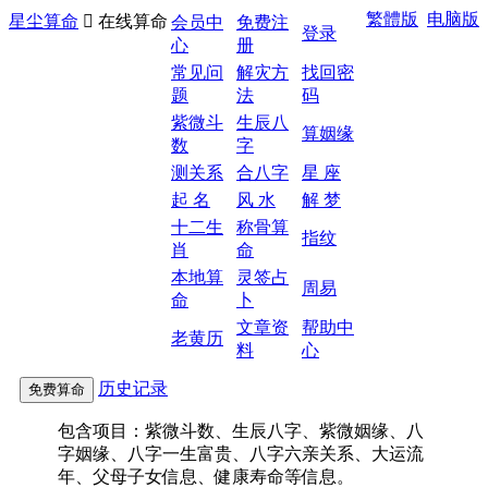
繁體版
电脑版
星尘算命

在线算命
会员中
免费注
登录
心
册
常见问
解灾方
找回密
题
法
码
紫微斗
生辰八
算姻缘
数
字
测关系
合八字
星 座
起 名
风 水
解 梦
十二生
称骨算
指纹
肖
命
本地算
灵签占
周易
命
卜
文章资
帮助中
老黄历
料
心
历史记录
包含项目：紫微斗数、生辰八字、紫微姻缘、八
字姻缘、八字一生富贵、八字六亲关系、大运流
年、父母子女信息、健康寿命等信息。