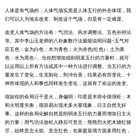
人体是有气场的，人体气场实质是人体五行的外在体现，我
们可以人为地去改变、制造这个气场，但是有一定难度。
改变人体气场的方法有：气功法、风水调整法、五色补抑法
等。其中李山玉老师的八卦象数疗法最能说明问题<五气对
应五色：金为白色；木为青色；火为赤色(红色)；土为黄
色：水为黑色>。当你想增加或削弱某五行的力量时，就可
以运用以上所有方法或其中一种方法进行调整。当五行的力
量发生了变化，生克制化，刑冲合害，结果必有所变化，十
神所体现的人和事也同样发生变化，这就有了命运的改变。
假如你的命局日干是火，身偏弱：印星是木得令很强旺：木
和火明显失衡，很容易出现木多火塞现象，日主自然无好
事。这样的命局化解自然是削弱未五行的力量而增加日主火
的力量；用气功法放松入静后可意念：熊熊烈火把木烧红烧
尽，始终意念火焰、意念红色；在家庭装璜方面多用红色，