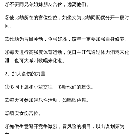
①不要同兄弟姐妹朋友合伙，远离他们。
②使比劫所在的宫位空位，如坐支为比劫同配偶分开一段时
间。
③比劫为盲目冲动，争强好胜，该年一定要加强自身修养。
④每天进行高强度体育运动，使日主旺气通过体力消耗来化
泄，也可大喊叫歌唱来化泄。
2、加大食伤的力量
①多同下属和小辈交往，多听他们的建议。
②每天可参加娱乐性活动，如唱歌跳舞。
③填实食伤宫位。
④如做生意避开竞争激烈，冒风险的项目，以出谋划策为