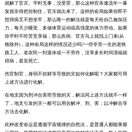
就解了官灾。平时无事，没受罪，那么这种官杀逢流年一暴
发就非得把你制住，官灾就出来了。这样的命局如果你即不
想得病叉不想坐牢，那么唯一的解法就是每天给自己施加压
力，每天少睡觉，多做体育运动或高强度的体力劳动。如果
你平时不吃苦竞享福，那么疾病、官灾马上就找上门来(从
格除外)，这种命局这样的情况还少吗?一些辛苦一生的老铁
路工人、老农民一到退休或一不劳作，没享多长时间清福就
得病，甚至死亡。
伤官制官，身弱不担财等导致的灾如何化解呢？大家都可用
上述方法进行化解。
在地支因为刑冲合害而导致的灾，解法同上述方法就不一样
了，地支引发的灾一般可以用合解冲、刑、害；以冲解合等
方法去化解。
此种改变命运是遵循字宙规律的自然法，是普通人都能掌握