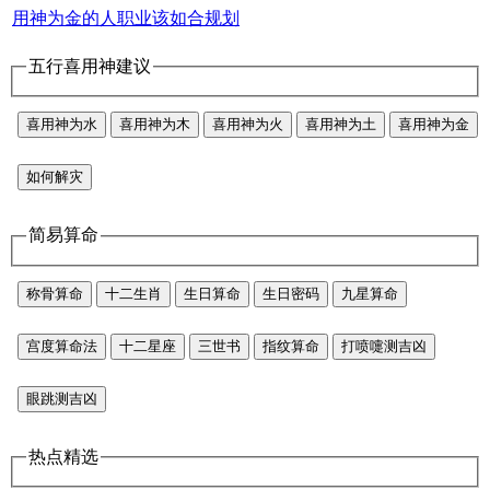
用神为金的人职业该如合规划
五行喜用神建议
喜用神为水
喜用神为木
喜用神为火
喜用神为土
喜用神为金
如何解灾
简易算命
称骨算命
十二生肖
生日算命
生日密码
九星算命
宫度算命法
十二星座
三世书
指纹算命
打喷嚏测吉凶
眼跳测吉凶
热点精选