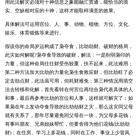
用此法解灾必须对十神信息之象能融汇贯通，能恰当的填
实、空缺相对应的十神，这样才能取样满意的效果。
具体解法可运用宫位、人、事、动物、植物、方位、文化、
娱乐、体育锻炼等来进行。
假设你的命局岁运构成了枭夺食，比劫劫财。破财的格局，
此灾如何解呢?枭夺食导致的破财，解法：一是削弱枭印的
力量，但这种命局往往财受伤较重，扶不起来，此法难用；
第二种方法加大比劫的力量化枭生食救应财，
但比劫旺了必
定去劫点财，此法虽可用，但耗财难免；第三种情况用填空
法去转移和化解，首先看转在何宫位再结合枭代表具体的人
和事，最后再参考比劫的宫位和人事，这样就可解灾了；如
果枭在年上发动夺食导致的比劫劫财之灾，那么这灾同父母
就有关系了，那年尽量避免同父母在一块，为父母多花钱，
有事叫朋友、兄弟姐妹帮忙，但要舍得为他们花钱(比劫劫
财)；在住房、学习上多花钱，同时在工作、事业上少冒风