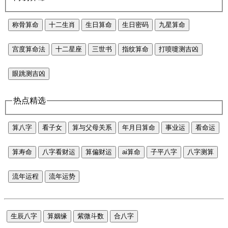
称骨算命
十二生肖
生日算命
生日密码
九星算命
宫度算命法
十二星座
三世书
指纹算命
打喷嚏测吉凶
眼跳测吉凶
热点精选
算八字
看子女
算与父母关系
年月日算命
事业运
看命运
算寿命
八字看财运
算偏财运
ai算命
子平八字
八字测算
流年运程
流年运势
生辰八字
算姻缘
紫微斗数
合八字