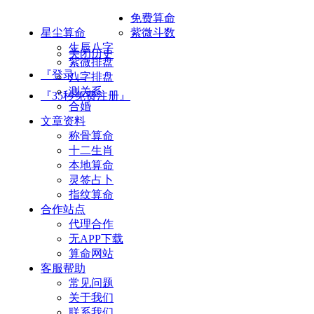
免费算命
星尘算命
紫微斗数
生辰八字
关闭历史
紫微排盘
『登录』
八字排盘
测关系
『35秒免费注册』
合婚
文章资料
称骨算命
十二生肖
本地算命
灵签占卜
指纹算命
合作站点
代理合作
无APP下载
算命网站
客服帮助
常见问题
关于我们
联系我们