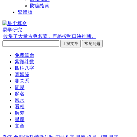
防骗指南
繁體版
易学研究
收集了大量古典名著，严格按照口诀推断。

搜文章
常见问题
免费算命
紫微斗数
四柱八字
算姻缘
测关系
周易
起名
风水
看相
解梦
星座
文章