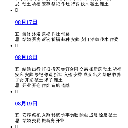
忌
动土 祈福 安葬 祭祀 作灶 行丧 伐木 破土 谢土

08月17日
宜
装修 沐浴 祭祀 作灶 铺路
忌
结婚 买房 诉讼 祈福 栽种 安葬 安门 治病 伐木 作梁

08月18日
宜
结婚 出行 打扫 搬家 签订合同 交易 搬新房 动土 祈福
安床 安葬 祭祀 修造 拆卸 入殓 安香 成服 出火 除服 收养
子女 开光 破土 求子 谢土
忌
开业 开仓 作灶 造船 斋醮

08月19日
宜
安葬 祭祀 入殓 移柩 馀事勿取 除虫 成服 除服 破土
忌
结婚 交易 搬新房 开业
