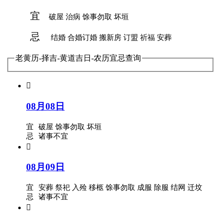
宜
破屋 治病 馀事勿取 坏垣
忌
结婚 合婚订婚 搬新房 订盟 祈福 安葬
老黄历-择吉-黄道吉日-农历宜忌查询

08月08日
宜
破屋 馀事勿取 坏垣
忌
诸事不宜

08月09日
宜
安葬 祭祀 入殓 移柩 馀事勿取 成服 除服 结网 迁坟
忌
诸事不宜
