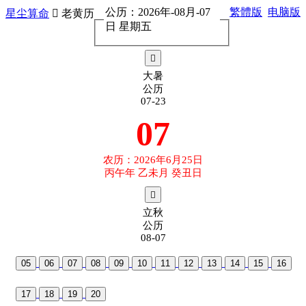
公历：2026年-08月-07
繁體版
电脑版
星尘算命

老黄历
日 星期五

大暑
公历
07-23
07
农历：2026年6月25日
丙午年 乙未月 癸丑日

立秋
公历
08-07
05
06
07
08
09
10
11
12
13
14
15
16
17
18
19
20