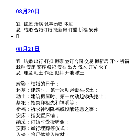
08月20日
宜
破屋 治病 馀事勿取 坏垣
忌
结婚 合婚订婚 搬新房 订盟 祈福 安葬

08月21日
宜
结婚 出行 打扫 搬家 签订合同 交易 搬新房 开业 祈福
栽种 安床 安葬 祭祀 安香 出火 伐木 开光 求子
忌
理发 动土 作灶 掘井 开池 破土
嫁娶：结婚的日子；
起基：建筑时、第一次动起锄头挖土；
动土：建筑房屋时、第一次动起锄头挖土；
祭祀：指祭拜祖先和神明等；
祈福：祈求神明降福或设醮还愿之事；
安床：指安置床铺；
纳采：订婚时受授聘金；
安葬：举行埋葬等仪式；
入殓：将尸体放入棺材；