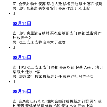
宜
会亲友 动土 安葬 祭祀 入殓 移柩 开池 破土 塞穴 筑堤
忌
出行 搬新房 买衣服 安门 修造 作灶 开光 上梁

08月14日
宜
出行 房屋清洁 纳财 买衣服 纳畜 安门 祭祀 造畜稠 作
灶 收养子女
忌
动土 安床 安葬 合寿木 开生坟

08月15日
宜
打扫 动土 安床 安门 祭祀 修造 拆卸 起基 入殓 开池 开
渠 破土 迁坟 上梁
忌
结婚 出行 搬家 搬新房 赴任 栽种 作灶 收养子女

08月16日
宜
会亲友 出行 打扫 搬家 合婚订婚 搬新房 订盟 买车 栽
种 安床 安机械 纳畜 修造 拆卸 安香 出火 开光 上梁