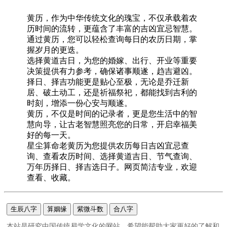
黄历，作为中华传统文化的瑰宝，不仅承载着农
历时间的流转，更蕴含了丰富的吉凶宜忌智慧。
通过黄历，您可以轻松查询每日的农历日期，掌
握岁月的更迭。
选择黄道吉日，为您的婚嫁、出行、开业等重要
决策提供有力参考，确保诸事顺遂，趋吉避凶。
择日、择吉功能更是贴心至极，无论是乔迁新
居、破土动工，还是祈福祭祀，都能找到吉利的
时刻，增添一份心安与顺遂。
黄历，不仅是时间的记录者，更是您生活中的智
慧向导，让古老智慧照亮您的日常，开启幸福美
好的每一天。
星尘算命老黄历为您提供农历每日吉凶宜忌查
询、查看农历时间、选择黄道吉日、节气查询、
万年历择日、择吉选日子。网页简洁专业，欢迎
查看、收藏。
生辰八字
算姻缘
紫微斗数
合八字
本站是研究中国传统易学文化的网站，希望能帮助大家更好的了解和