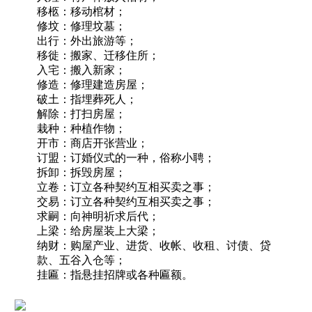
移柩：移动棺材；
修坟：修理坟墓；
出行：外出旅游等；
移徙：搬家、迁移住所；
入宅：搬入新家；
修造：修理建造房屋；
破土：指埋葬死人；
解除：打扫房屋；
栽种：种植作物；
开市：商店开张营业；
订盟：订婚仪式的一种，俗称小聘；
拆卸：拆毁房屋；
立卷：订立各种契约互相买卖之事；
交易：订立各种契约互相买卖之事；
求嗣：向神明祈求后代；
上梁：给房屋装上大梁；
纳财：购屋产业、进货、收帐、收租、讨债、贷
款、五谷入仓等；
挂匾：指悬挂招牌或各种匾额。