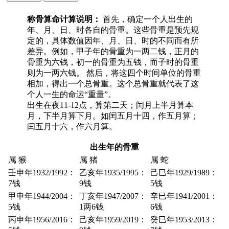
称骨算命计算说明：
首先，确定一个人出生的
年、月、日、时各自的骨重。这些骨重是预先规
定的，具体数值因年、月、日、时的不同而有所
差异。例如，甲子年的骨重为一两二钱，正月的
骨重为六钱，初一的骨重为五钱，而子时的骨重
则为一两六钱。 然后，将这四个时间单位的骨重
相加，得出一个总骨重。这个总骨重就代表了这
个人一生的命运“重量”。
出生在夜11-12点，算第二天；闰月上半月算本
月，下半月算下月。如闰五月十四，作五月算；
闰五月十六，作六月算。
出生年的骨重
属 猴
属 猪
属 蛇
壬申年1932/1992：
乙亥年1935/1995：
己巳年1929/1989：
7钱
9钱
5钱
甲申年1944/2004：
丁亥年1947/2007：
辛巳年1941/2001：
5钱
1两6钱
6钱
丙申年1956/2016：
己亥年1959/2019：
癸巳年1953/2013：