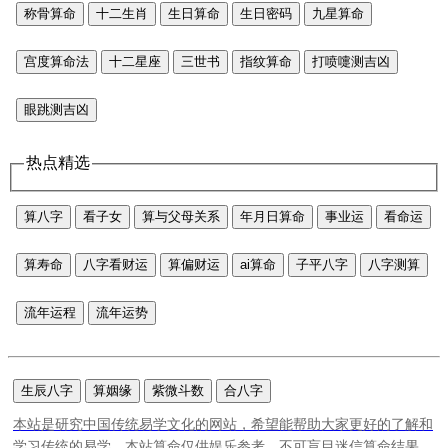
称骨算命
十二生肖
生日算命
生日密码
九星算命
宫度算命法
十二星座
三世书
指纹算命
打喷嚏测吉凶
眼跳测吉凶
热点精选
算八字
看子女
算与父母关系
年月日算命
事业运
看命运
算寿命
八字看财运
算偏财运
ai算命
子平八字
八字测算
流年运程
流年运势
生辰八字
算姻缘
紫微斗数
合八字
本站是研究中国传统易学文化的网站，希望能帮助大家更好的了解和
学习传统的易学。本站算命仅供娱乐参考，不可盲目迷信算命结果。