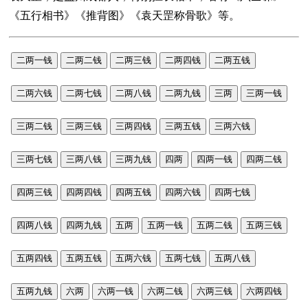
《五行相书》《推背图》《袁天罡称骨歌》等。
二两一钱
二两二钱
二两三钱
二两四钱
二两五钱
二两六钱
二两七钱
二两八钱
二两九钱
三两
三两一钱
三两二钱
三两三钱
三两四钱
三两五钱
三两六钱
三两七钱
三两八钱
三两九钱
四两
四两一钱
四两二钱
四两三钱
四两四钱
四两五钱
四两六钱
四两七钱
四两八钱
四两九钱
五两
五两一钱
五两二钱
五两三钱
五两四钱
五两五钱
五两六钱
五两七钱
五两八钱
五两九钱
六两
六两一钱
六两二钱
六两三钱
六两四钱