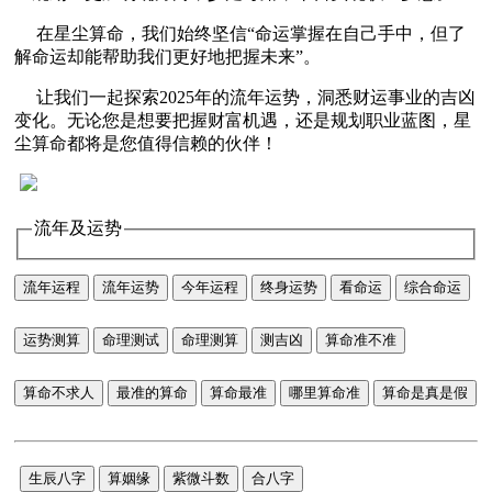
在星尘算命，我们始终坚信“命运掌握在自己手中，但了
解命运却能帮助我们更好地把握未来”。
让我们一起探索2025年的流年运势，洞悉财运事业的吉凶
变化。无论您是想要把握财富机遇，还是规划职业蓝图，星
尘算命都将是您值得信赖的伙伴！
流年及运势
流年运程
流年运势
今年运程
终身运势
看命运
综合命运
运势测算
命理测试
命理测算
测吉凶
算命准不准
算命不求人
最准的算命
算命最准
哪里算命准
算命是真是假
生辰八字
算姻缘
紫微斗数
合八字