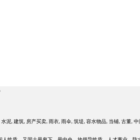
？
 水泥, 建筑, 房产买卖, 雨衣, 雨伞, 筑堤, 容水物品, 当铺, 古董, 中间
间人性质、又因土最卑下，最中央，故领导性质、人才事业、防