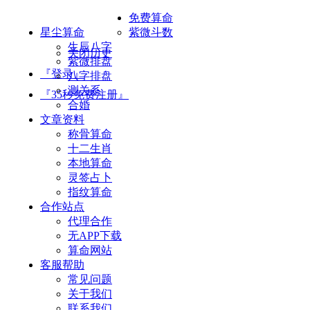
免费算命
星尘算命
紫微斗数
生辰八字
关闭历史
紫微排盘
『登录』
八字排盘
测关系
『35秒免费注册』
合婚
文章资料
称骨算命
十二生肖
本地算命
灵签占卜
指纹算命
合作站点
代理合作
无APP下载
算命网站
客服帮助
常见问题
关于我们
联系我们