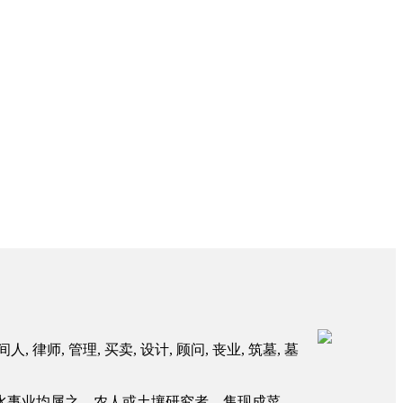
人, 律师, 管理, 买卖, 设计, 顾问, 丧业, 筑墓, 墓
水事业均属之。农人或土壤研究者、售现成菜