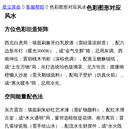
星尘算命

客服帮助

色彩图形对应风水
色彩图形对应
风水
方位色彩
能量
矩阵
西北白虎局：墙面刷象牙白乳胶漆（需硅藻泥材质），配六
边形吊灯（暖光3000K），成“金气生辉”格，忌用灰调。西
南坤位：置胡桃木书柜（深棕色调），配黄玉貔貅镇纸，
成“土生万物”局，吊灯选琥珀色玻璃罩。北方坎宫：摆珊瑚
橙懒人沙发（需天鹅绒面料），配电子壁炉（仿真火焰），
成“离火暖冬”阵，忌用冷光。
空间能量配色法
东方震宫：墙面刷朱砂红艺术漆（需矿物颜料），配红木博
古架，成“木火通明”局，窗帘选暗纹提花绸。南方离宫：置
孔雀绿瓷瓶（需手绘山水），配流水生财摆件，成“水火既