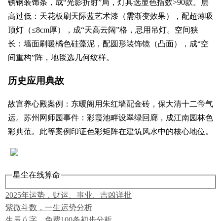
锈钢装饰条，成“光影折射”局，灯具选显色指数>90款。层
高过低：天花板刷天际蓝艺术漆（需渐变效果），配超薄吸
顶灯（≤8cm厚），成“天高云阔”格，忌用吊灯。空间狭
长：墙面刷暖橘色硅藻泥，配圆形装饰镜（凸面），成“空
间重构”阵，地毯选几何纹样。
历史应用典故
故宫养心殿案例：东暖阁用朱红墙配金砖，保大清十二帝气
运。苏州网师园事件：彩霞池畔设翠绿回廊，成江南园林色
彩典范。此等案例印证色彩矩阵在建筑风水中的核心地位。
星尘在线算命
2025年运势，财运、事业、吉凶详批
紫微斗数，一生运势分析
生辰八字，免费100条初步分析