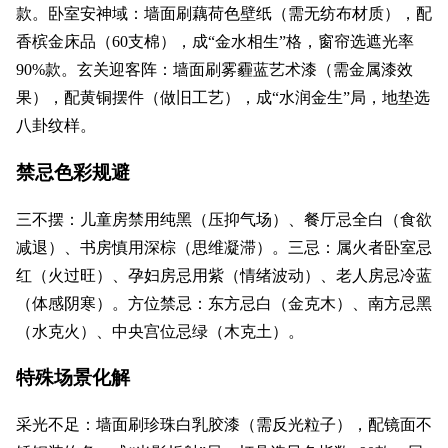
款。卧室安神域：墙面刷藕荷色壁纸（需无纺布材质），配
香槟金床品（60支棉），成“金水相生”格，窗帘选遮光率
90%款。玄关迎客阵：墙面刷雾霾蓝艺术漆（需金属漆效
果），配黄铜摆件（做旧工艺），成“水润金生”局，地垫选
八卦纹样。
禁忌色彩规避
三不摆：儿童房禁用纯黑（压抑气场）、餐厅忌全白（食欲
减退）、书房慎用深棕（思维凝滞）。三忌：属火者卧室忌
红（火过旺）、孕妇房忌用紫（情绪波动）、老人房忌冷蓝
（体感阴寒）。方位禁忌：东方忌白（金克木）、南方忌黑
（水克火）、中央宫位忌绿（木克土）。
特殊场景化解
采光不足：墙面刷珍珠白乳胶漆（需反光粒子），配镜面不