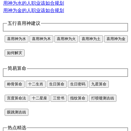
用神为水的人职业该如合规划
用神为金的人职业该如合规划
五行喜用神建议
喜用神为水
喜用神为木
喜用神为火
喜用神为土
喜用神为金
如何解灾
简易算命
称骨算命
十二生肖
生日算命
生日密码
九星算命
宫度算命法
十二星座
三世书
指纹算命
打喷嚏测吉凶
眼跳测吉凶
热点精选