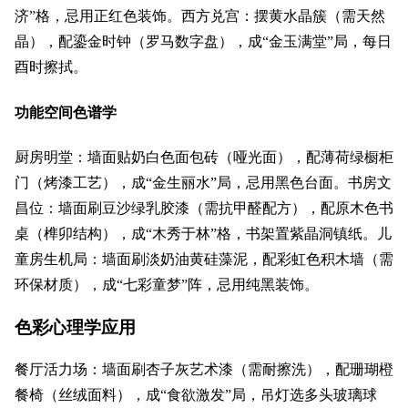
济”格，忌用正红色装饰。西方兑宫：摆黄水晶簇（需天然
晶），配鎏金时钟（罗马数字盘），成“金玉满堂”局，每日
酉时擦拭。
功能空间色谱学
厨房明堂：墙面贴奶白色面包砖（哑光面），配薄荷绿橱柜
门（烤漆工艺），成“金生丽水”局，忌用黑色台面。书房文
昌位：墙面刷豆沙绿乳胶漆（需抗甲醛配方），配原木色书
桌（榫卯结构），成“木秀于林”格，书架置紫晶洞镇纸。儿
童房生机局：墙面刷淡奶油黄硅藻泥，配彩虹色积木墙（需
环保材质），成“七彩童梦”阵，忌用纯黑装饰。
色彩心理学应用
餐厅活力场：墙面刷杏子灰艺术漆（需耐擦洗），配珊瑚橙
餐椅（丝绒面料），成“食欲激发”局，吊灯选多头玻璃球