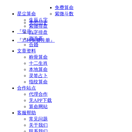
免费算命
星尘算命
紫微斗数
生辰八字
关闭历史
紫微排盘
『登录』
八字排盘
测关系
『35秒免费注册』
合婚
文章资料
称骨算命
十二生肖
本地算命
灵签占卜
指纹算命
合作站点
代理合作
无APP下载
算命网站
客服帮助
常见问题
关于我们
联系我们