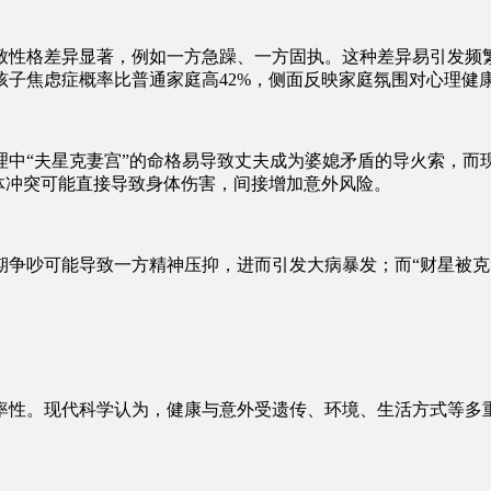
致性格差异显著，例如一方急躁、一方固执。这种差异易引发频
子焦虑症概率比普通家庭高42%，侧面反映家庭氛围对心理健
理中“夫星克妻宫”的命格易导致丈夫成为婆媳矛盾的导火索，而
体冲突可能直接导致身体伤害，间接增加意外风险。
期争吵可能导致一方精神压抑，进而引发大病暴发；而“财星被克
率性。现代科学认为，健康与意外受遗传、环境、生活方式等多