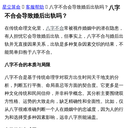
星尘算命

客服帮助

八字不合会导致婚后出轨吗？
八字
不合会导致婚后出轨吗？
在传统命理文化里，
八字不合
常被视作婚姻中的潜在隐患，
有人担忧它会导致婚后出轨，但事实上，八字不合与婚后出
轨并无直接因果关系，出轨是多种复杂因素交织的结果，不
能简单归咎于八字不合。
八字不合的本质与局限
八字不合是基于传统命理学对双方出生时间天干地支的分
析，判断五行平衡、命局喜忌等方面的契合度。它更多是一
种文化传统和民间信仰，并非科学概念。其分析主要围绕双
方性格、运势的大致走向，缺乏精确性和全面性。比如，仅
从八字很难准确判断一个人在婚姻中的忠诚度，因为人的行
为和选择受多种因素影响，远非八字所能涵盖。