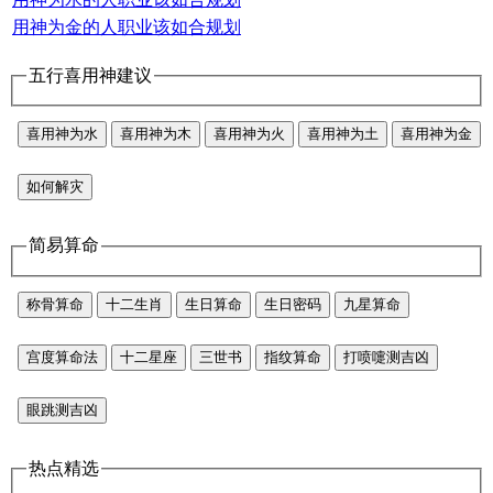
用神为金的人职业该如合规划
五行喜用神建议
喜用神为水
喜用神为木
喜用神为火
喜用神为土
喜用神为金
如何解灾
简易算命
称骨算命
十二生肖
生日算命
生日密码
九星算命
宫度算命法
十二星座
三世书
指纹算命
打喷嚏测吉凶
眼跳测吉凶
热点精选