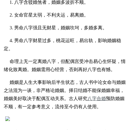
1. 八字含驳婚煞者，婚姻多波折不顺。
2.
女命官星太弱，不利夫运，易离婚。
3.
男命八字强且无财星，婚姻坎坷，多婚多离。
4.
男命八字财星过多，桃花运旺，易出轨，影响婚姻稳
定。
命理上无一定离婚八字，但配偶宫受冲击易心生怀疑，情
绪化致离婚。婚姻需用心经营，否则再好八字也有憾。
婚姻是人生大事影响后半生状态，古人书中论女命与婚姻
之法混为一谈，非严格论婚姻。择日结婚不能保婚姻幸福，
婚姻美好取决于配偶互动关系。古人研究
八字合婚
预防婚姻
不顺，有一定参考意义，流传至今仍有人使用。