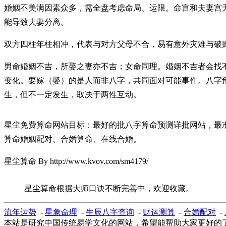
婚姻不美满因素众多，需全盘考虑命局、运限。命宫和夫妻宫
能导致夫妻分离。
双方四柱年柱相冲，代表与对方父母不合，易有意外灾难与破
男命婚姻不吉，所娶之妻亦不吉；女命同理。婚姻不吉者会找
变化。要嫁（娶）的是人而非八字，共同面对可能事件。八字
生，但不一定发生，取决于两性互动。
星尘免费算命网站目标：最好的批八字算命预测详批网站，最
算命婚姻配对、合婚算命、在线合婚。
星尘算命 By http://www.kvov.com/sm4179/
星尘算命根据大师口诀不断完善中，欢迎收藏。
流年运势
-
星象命理
-
生辰八字查询
-
财运测算
-
合婚配对
-
本站是研究中国传统易学文化的网站，希望能帮助大家更好的