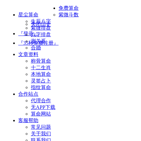
免费算命
星尘算命
紫微斗数
生辰八字
关闭历史
紫微排盘
『登录』
八字排盘
测关系
『35秒免费注册』
合婚
文章资料
称骨算命
十二生肖
本地算命
灵签占卜
指纹算命
合作站点
代理合作
无APP下载
算命网站
客服帮助
常见问题
关于我们
联系我们