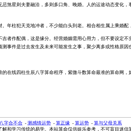
无忌煞星则夫妻融洽，多则多口角、晚婚。人的运途动态变化，
财。年柱犯天克地冲者，不少能白头到老。相合相生属上乘婚配
不吉者作配偶，这是缘分。经营婚姻需用心用力，但不要设定不
预测事件是过去发生及未来可能发生之事，聚少离多或性格原因
准的在线四柱生辰八字算命程序，紫微斗数算命最准的算命网，
八字合不合
-
测感情运势
-
算正缘
-
算运势
-
算与父母关系
了解和学习传统的易学。本站算命仅供娱乐参考，不可盲目迷信