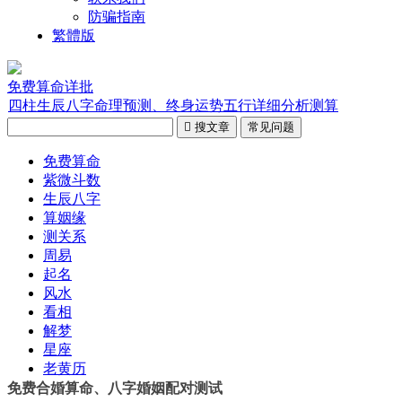
防骗指南
繁體版
免费算命详批
四柱生辰八字命理预测、终身运势五行详细分析测算

搜文章
常见问题
免费算命
紫微斗数
生辰八字
算姻缘
测关系
周易
起名
风水
看相
解梦
星座
老黄历
免费合婚算命、八字婚姻配对测试