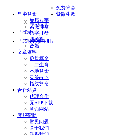
免费算命
星尘算命
紫微斗数
生辰八字
关闭历史
紫微排盘
『登录』
八字排盘
测关系
『35秒免费注册』
合婚
文章资料
称骨算命
十二生肖
本地算命
灵签占卜
指纹算命
合作站点
代理合作
无APP下载
算命网站
客服帮助
常见问题
关于我们
联系我们