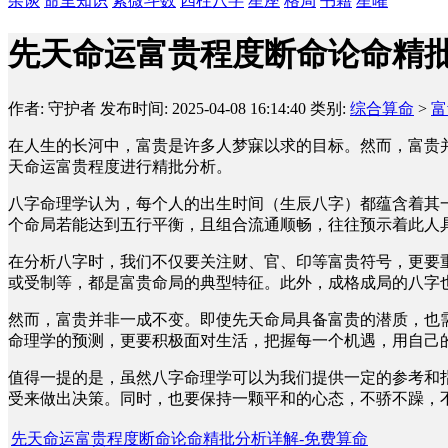
杂谈
命里知识
紫微斗数
四柱八字
星座
格局
书籍
星曜
先天命运富贵程度断命论命精批
作者: 守护者
发布时间: 2025-04-08 16:14:40
类别:
综合算命
>
富
在人生的长河中，富贵是许多人梦寐以求的目标。然而，富贵
天命运富贵程度进行精批分析。
八字命理学认为，每个人的出生时间（生辰八字）都蕴含着其
个命局若能达到五行平衡，且组合流通顺畅，往往预示着此人
在分析八字时，我们不仅要关注财、官、印等富贵符号，更要
或受制等，都是富贵命局的典型特征。此外，成格成局的八字
然而，富贵并非一成不变。即使先天命局具备富贵的潜质，也
命理学的预测，更要积极面对生活，把握每一个机遇，用自己
值得一提的是，虽然八字命理学可以为我们提供一定的参考和
受来做出决策。同时，也要保持一颗平和的心态，不骄不躁，
先天命运富贵程度断命论命精批分析详解-免费算命