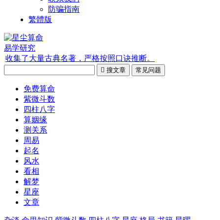
防骗指南
繁體版
易学研究
收集了大量古典名著，严格按照口诀推断。

搜文章
常见问题
免费算命
紫微斗数
四柱八字
算姻缘
测关系
周易
起名
风水
看相
解梦
星座
文章