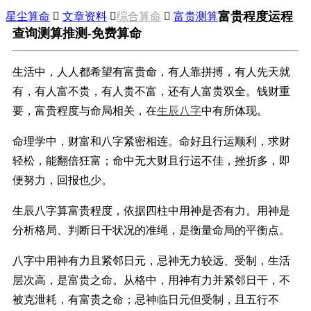
富贵程度运程
星尘算命

文章资料

综合算命

富贵测算
查询测算推测-免费算命
生活中，人人都希望有富贵命，有人靠拼搏，有人先天就
有，有人富不贵，有人贵不富，还有人富贵双全。钱财重
要，富贵程度与命局相关，在
生辰八字
中有所体现。
命理学中，财富和八字紧密相连。命好且行运顺利，求财
轻松，能翻倍狂富；命中无大财且行运不佳，挫折多，即
便努力，回报也少。
生辰八字算富贵程度，依据四柱中用神是否有力。用神是
分析格局、判断日干状况的准绳，是衡量命局的平衡点。
八字中用神有力且紧邻日元，忌神无力较远、受制，生活
层次高，是富贵之命。从格中，用神有力并紧邻日干，不
被克泄耗，有富贵之命；忌神临日元但受制，且五行不