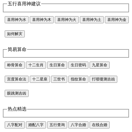
五行喜用神建议
喜用神为水
喜用神为木
喜用神为火
喜用神为土
喜用神为金
如何解灾
简易算命
称骨算命
十二生肖
生日算命
生日密码
九星算命
宫度算命法
十二星座
三世书
指纹算命
打喷嚏测吉凶
眼跳测吉凶
热点精选
八字配对
婚配八字
五行查询
八字合婚
在线合婚