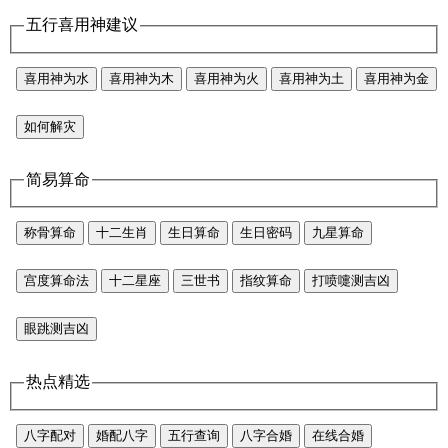
五行喜用神建议
喜用神为水
喜用神为木
喜用神为火
喜用神为土
喜用神为金
如何解灾
简易算命
称骨算命
十二生肖
生日算命
生日密码
九星算命
宫度算命法
十二星座
三世书
指纹算命
打喷嚏测吉凶
眼跳测吉凶
热点精选
八字配对
婚配八字
五行查询
八字合婚
在线合婚