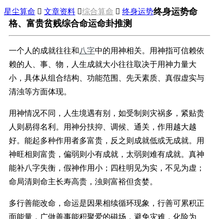
终身运势命
星尘算命

文章资料

综合算命

终身运势
格、富贵贫贱综合命运命卦推测
一个人的成就往往和
八字
中的用神相关。用神指可信赖依
赖的人、事、物，人生成就大小往往取决于用神力量大
小，具体从组合结构、功能范围、先天素质、真假虚实与
清浊等方面体现。
用神情况不同，人生境遇有别，如受制则灾祸多，紧贴贵
人则易得名利。用神分扶抑、调候、通关，作用越大越
好。能起多种作用者多富贵，反之则成就低或无成就。用
神旺相则富贵，偏弱则小有成就，太弱则难有成就。真神
能补八字失衡，假神作用小；四柱明见为实，不见为虚；
命局清则命主长寿高贵，浊则富裕但贪婪。
多行善能改命，命运是因果相续循环现象，行善可累积正
面能量，广做善事能积聚爱的磁场，避免灾难，化险为