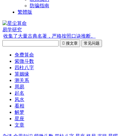
防骗指南
繁體版
易学研究
收集了大量古典名著，严格按照口诀推断。

搜文章
常见问题
免费算命
紫微斗数
四柱八字
算姻缘
测关系
周易
起名
风水
看相
解梦
星座
文章