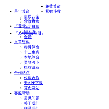
免费算命
星尘算命
紫微斗数
生辰八字
关闭历史
紫微排盘
『登录』
八字排盘
测关系
『35秒免费注册』
合婚
文章资料
称骨算命
十二生肖
本地算命
灵签占卜
指纹算命
合作站点
代理合作
无APP下载
算命网站
客服帮助
常见问题
关于我们
联系我们