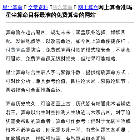
网上算命准吗-
星尘算命

文章资料

综合算命

网上算命
星尘算命目标最准的免费算命的网站
算命旨在趋吉避凶、规划未来，涵盖职业选择、婚姻匹
配、发展地点等，以改善命运。如今网上算命便捷多样，
付费算命
需防骗，免费试算再付款的模式较安全，不满意
可退款。免费算命虽无钱财损失，但结果可能粗略。
星尘算命结合生辰八字与紫微斗数，提供精确算命方式，
可对比分析，兼具参考价值。四柱论大局，紫微论细节，
两者结合可全面推断命运。
算命历史悠久，可追溯至上古，历代皆有精通此术者辅佐
君王。算命以出生时空推测人生轨迹与六亲吉凶。对于迫
切需要帮助的算命者，算命可作参考；但对于无病呻吟或
根本不必算命者，则无需多此一举。有些问题答案明显，
如赌博吉凶、婚姻维持等，有智慧者自会明辨。