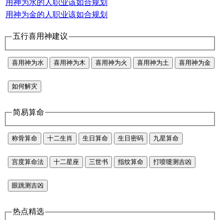
用神为水的人职业该如合规划
用神为金的人职业该如合规划
五行喜用神建议
喜用神为水
喜用神为木
喜用神为火
喜用神为土
喜用神为金
如何解灾
简易算命
称骨算命
十二生肖
生日算命
生日密码
九星算命
宫度算命法
十二星座
三世书
指纹算命
打喷嚏测吉凶
眼跳测吉凶
热点精选