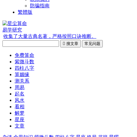
防骗指南
繁體版
易学研究
收集了大量古典名著，严格按照口诀推断。

搜文章
常见问题
免费算命
紫微斗数
四柱八字
算姻缘
测关系
周易
起名
风水
看相
解梦
星座
文章