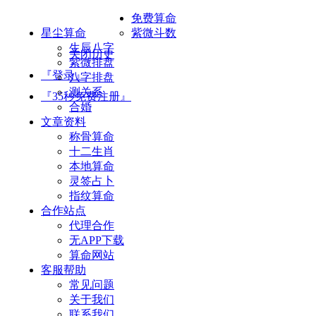
免费算命
星尘算命
紫微斗数
生辰八字
关闭历史
紫微排盘
『登录』
八字排盘
测关系
『35秒免费注册』
合婚
文章资料
称骨算命
十二生肖
本地算命
灵签占卜
指纹算命
合作站点
代理合作
无APP下载
算命网站
客服帮助
常见问题
关于我们
联系我们