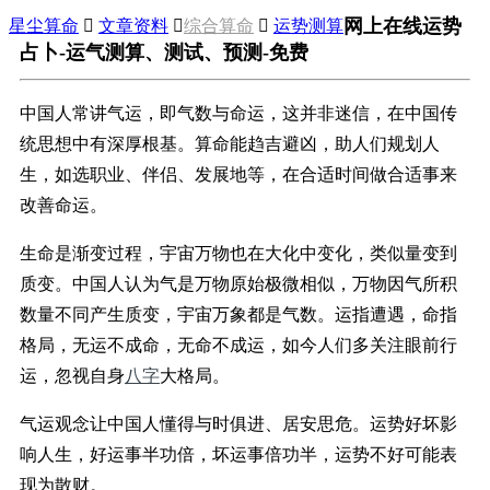
网上在线运势
星尘算命

文章资料

综合算命

运势测算
占卜-运气测算、测试、预测-免费
中国人常讲气运，即气数与命运，这并非迷信，在中国传
统思想中有深厚根基。算命能趋吉避凶，助人们规划人
生，如选职业、伴侣、发展地等，在合适时间做合适事来
改善命运。
生命是渐变过程，宇宙万物也在大化中变化，类似量变到
质变。中国人认为气是万物原始极微相似，万物因气所积
数量不同产生质变，宇宙万象都是气数。运指遭遇，命指
格局，无运不成命，无命不成运，如今人们多关注眼前行
运，忽视自身
八字
大格局。
气运观念让中国人懂得与时俱进、居安思危。运势好坏影
响人生，好运事半功倍，坏运事倍功半，运势不好可能表
现为散财。