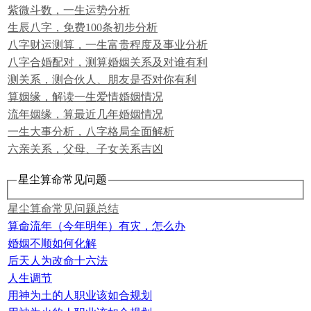
紫微斗数，一生运势分析
生辰八字，免费100条初步分析
八字财运测算，一生富贵程度及事业分析
八字合婚配对，测算婚姻关系及对谁有利
测关系，测合伙人、朋友是否对你有利
算姻缘，解读一生爱情婚姻情况
流年姻缘，算最近几年婚姻情况
一生大事分析，八字格局全面解析
六亲关系，父母、子女关系吉凶
星尘算命常见问题
星尘算命常见问题总结
算命流年（今年明年）有灾，怎么办
婚姻不顺如何化解
后天人为改命十六法
人生调节
用神为土的人职业该如合规划