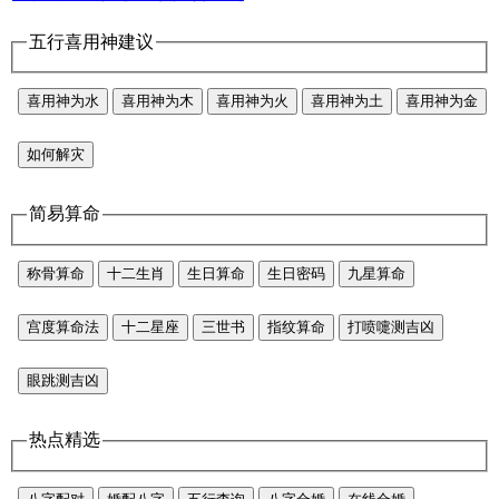
五行喜用神建议
喜用神为水
喜用神为木
喜用神为火
喜用神为土
喜用神为金
如何解灾
简易算命
称骨算命
十二生肖
生日算命
生日密码
九星算命
宫度算命法
十二星座
三世书
指纹算命
打喷嚏测吉凶
眼跳测吉凶
热点精选