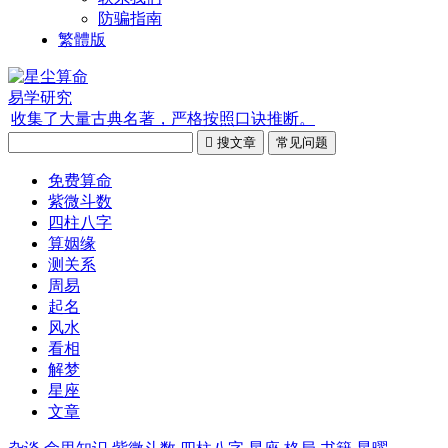
防骗指南
繁體版
易学研究
收集了大量古典名著，严格按照口诀推断。

搜文章
常见问题
免费算命
紫微斗数
四柱八字
算姻缘
测关系
周易
起名
风水
看相
解梦
星座
文章