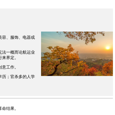
美容、服饰、电器或
无法一概而论航运业
行来界定。
创意工作。
学历；官杀多的人学
算命结果。