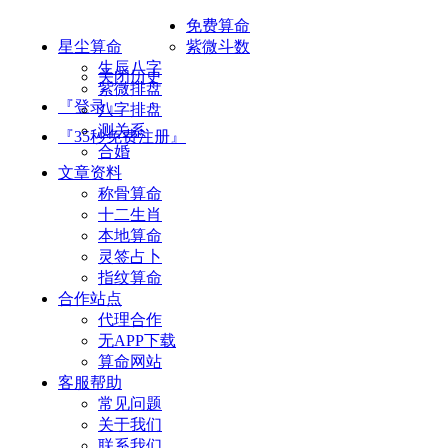
免费算命
星尘算命
紫微斗数
生辰八字
关闭历史
紫微排盘
『登录』
八字排盘
测关系
『35秒免费注册』
合婚
文章资料
称骨算命
十二生肖
本地算命
灵签占卜
指纹算命
合作站点
代理合作
无APP下载
算命网站
客服帮助
常见问题
关于我们
联系我们