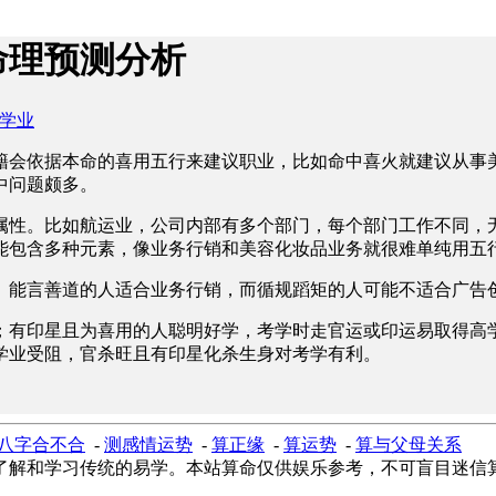
命理预测分析
学业
籍会依据本命的喜用五行来建议职业，比如命中喜火就建议从事
中问题颇多。
属性。比如航运业，公司内部有多个部门，每个部门工作不同，
能包含多种元素，像业务行销和美容化妆品业务就很难单纯用五
、能言善道的人适合业务行销，而循规蹈矩的人可能不适合广告
；有印星且为喜用的人聪明好学，考学时走官运或印运易取得高
学业受阻，官杀旺且有印星化杀生身对考学有利。
八字合不合
-
测感情运势
-
算正缘
-
算运势
-
算与父母关系
了解和学习传统的易学。本站算命仅供娱乐参考，不可盲目迷信