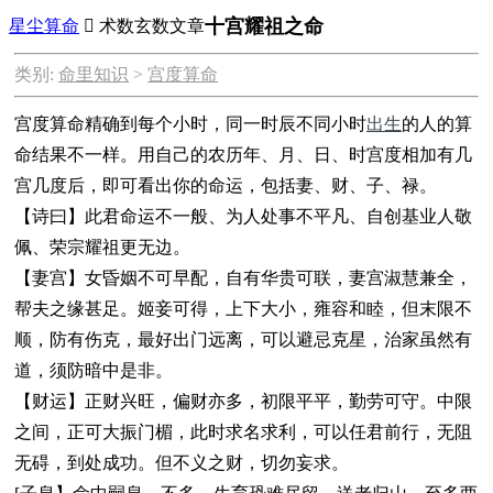
十宫耀祖之命
星尘算命

术数玄数文章
类别:
命里知识
>
宫度算命
宫度算命
精确到每个小时，同一时辰不同小时
出生
的人的算
命结果不一样。
用自己的农历年、月、日、时宫度相加有几
宫几度后，即可看出你的命运，包括妻、财、子、禄。
【诗曰】此君命运不一般、为人处事不平凡、自创基业人敬
佩、荣宗耀祖更无边。
【妻宫】女昏姻不可早配，自有华贵可联，妻宫淑慧兼全，
帮夫之缘甚足。姬妾可得，上下大小，雍容和睦，但末限不
顺，防有伤克，最好出门远离，可以避忌克星，治家虽然有
道，须防暗中是非。
【财运】正财兴旺，偏财亦多，初限平平，勤劳可守。中限
之间，正可大振门楣，此时求名求利，可以任君前行，无阻
无碍，到处成功。但不义之财，切勿妄求。