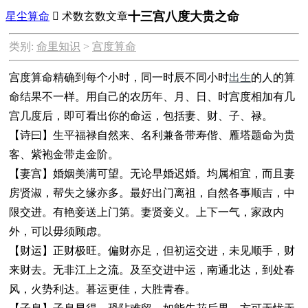
十三宫八度大贵之命
星尘算命

术数玄数文章
类别:
命里知识
>
宫度算命
宫度算命
精确到每个小时，同一时辰不同小时
出生
的人的算
命结果不一样。
用自己的农历年、月、日、时宫度相加有几
宫几度后，即可看出你的命运，包括妻、财、子、禄。
【诗曰】生平福禄自然来、名利兼备带寿偕、雁塔题命为贵
客、紫袍金带走金阶。
【妻宫】婚姻美满可望。无论早婚迟婚。均属相宜，而且妻
房贤淑，帮失之缘亦多。最好出门离祖，自然各事顺吉，中
限交进。有艳妾送上门第。妻贤妾义。上下一气，家政内
外，可以毋须顾虑。
【财运】正财极旺。偏财亦足，但初运交进，未见顺手，财
来财去。无非江上之流。及至交进中运，南通北达，到处春
风，火势利达。暮运更佳，大胜青春。