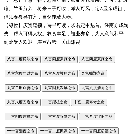
【子息】子息早得，恐阽难留，如能先花后果。方可无忧无
虑。兰玉芬芳，将来三子可收，孝友可风，定A显亲耀祖，
但须要教导有方，自然能成大器。
【禄位】庆资聪颖，诗书可读，求名定中魁首。经商亦成陶
失，帮入可得大权。衣食丰足，祖业亦多，为人意气和平。
到处受人欢迎，寿登占稀，关山难越。
八宫二度勇敢之命
八宫四度豪爽之命
八宫四度豪爽之命
八宫六度生财之命
八宫八度敦厚之命
九宫聪颖之命
九宫二度双妻之命
九宫四度发早之命
九宫六度清高之命
九宫八度安逸之命
十宫耀祖之命
十宫二度寿考之命
十宫四度吉祥之命
十宫六度兴隆之命
十宫八度守旧之命
十一宫翻覆之命
十一宫二度振家之命
十一宫四度后福之命