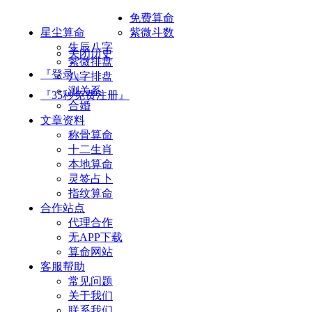
免费算命
星尘算命
紫微斗数
生辰八字
关闭历史
紫微排盘
『登录』
八字排盘
测关系
『35秒免费注册』
合婚
文章资料
称骨算命
十二生肖
本地算命
灵签占卜
指纹算命
合作站点
代理合作
无APP下载
算命网站
客服帮助
常见问题
关于我们
联系我们