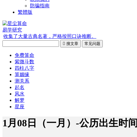
防骗指南
繁體版
易学研究
收集了大量古典名著，严格按照口诀推断。

搜文章
常见问题
免费算命
紫微斗数
四柱八字
算姻缘
测关系
起名
风水
解梦
星座
1月08日（一月）-公历出生时