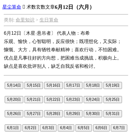
6月12日（六月）
星尘算命

术数玄数文章
类别:
命里知识
>
生日算命
6月12日〔木星·悬吊者〕 代表人物：布希
乐观、愉快，心智聪明，反应很快；既理想化，又实际；
慷慨、大方，具有牺牲奉献精神；喜欢行动，不怕困难。
优点是凡事往好的方向想，把困难当成挑战，积极向上。
缺点是喜欢批评别人，缺乏自我反省和检讨。
5月14日
5月15日
5月16日
5月17日
5月18日
5月19日
5月20日
5月21日
5月22日
5月23日
5月24日
5月25日
5月26日
5月27日
5月28日
5月29日
5月30日
5月31日
6月1日
6月2日
6月3日
6月4日
6月5日
6月6日
6月7日