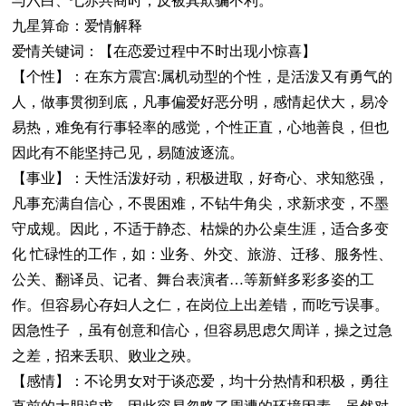
与六白、七赤共商时，反被其欺骗不利。
九星算命：爱情解释
爱情关键词：【在恋爱过程中不时出现小惊喜】
【个性】：在东方震宫:属机动型的个性，是活泼又有勇气的
人，做事贯彻到底，凡事偏爱好恶分明，感情起伏大，易冷
易热，难免有行事轻率的感觉，个性正直，心地善良，但也
因此有不能坚持己见，易随波逐流。
【事业】：天性活泼好动，积极进取，好奇心、求知慾强，
凡事充满自信心，不畏困难，不钻牛角尖，求新求变，不墨
守成规。因此，不适于静态、枯燥的办公桌生涯，适合多变
化 忙碌性的工作，如：业务、外交、旅游、迁移、服务性、
公关、翻译员、记者、舞台表演者…等新鲜多彩多姿的工
作。但容易心存妇人之仁，在岗位上出差错，而吃亏误事。
因急性子 ，虽有创意和信心，但容易思虑欠周详，操之过急
之差，招来丢职、败业之殃。
【感情】：不论男女对于谈恋爱，均十分热情和积极，勇往