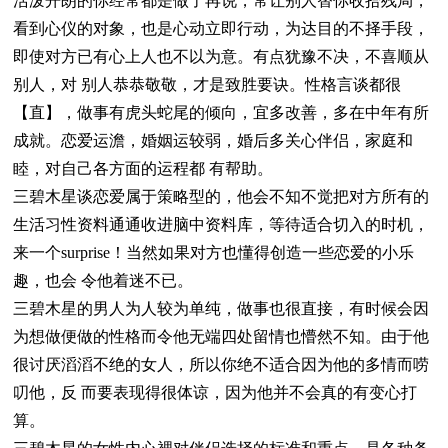
活泼开朗的你经常都是做了再说，常让别人替你收拾残局，
看到心仪的对象，也是心动立即行动，为达目的不择手段，
即使对方已有心上人也不以为意。有点犹豫不决，不喜顺从
别人，对 别人恭恭敬敬，才是致胜要诀。性格言谈都很
【直】，做事有虎头蛇尾的倾向，宜多改善，多在中年有所
成就。恋爱运澹，婚姻运较弱，婚后多关心伴侣，家庭和
睦，对自己各方面的运程都 有帮助。
三碧木星谈恋爱属于策略型的，他会不知不觉把对方所有的
生活习性资料通通收进脑中资料库，等待适合切入的时机，
来一个surprise！当然如果对方也懂得创造一些恋爱的小乐
趣，也会 令他着迷不已。
三碧木星的男人为人较为单纯，做事也很直接，有时候会因
为想做便做的性格而令他无端四处留情也懵然不知。由于他
很讨厌滔滔不绝的女人，所以你绝不适合因为他的多情而唠
叨他，反 而要表现得很体谅，因为他并不会真的有变心打
算。