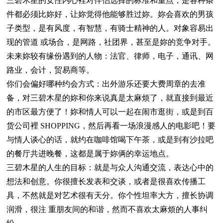
三碧木星的女性内心裡对伴侣选择的标准和重点，是各种条
件都必须比妳好，让妳觉得他能够胜过妳。妳会喜欢的男孩
子类型，是有风度，有智慧，有骑士精神的人。对象容易出
现的管道 或场合，是网路，社团界，甚至是妳的竞争对手。
未来妳较有缘份遇到的人物：法官、律师，电子，通讯、网
路业，会计，贸易商等。
你们会偏好哪种约会方式：出外游乐还要大费周章的去准
备，对三碧木星的妳和你来说真是太麻烦了，就直接到最近
的市区最方便了！妳和情人可以一起在闹市逛街，或是到百
货公司裡 SHOPPING，然后再看一场浪漫感人的电影吧！要
与情人谈心的话，就约在咖啡馆喝下午茶，或是到有沙拉吧
的餐厅共进晚餐，这都是属于妳俩的幸运地点。
三碧木星的人生的目标：就是与众人沟通交流，表达心中的
想法和创意。你很擅长发表和交谈，或者是很喜欢传播工
具，不然就是对艺术很有天分。你个性坦率大方，擅长协调
润滑，很注 重朋友间的和谐，然而不喜欢太麻烦的人事纠