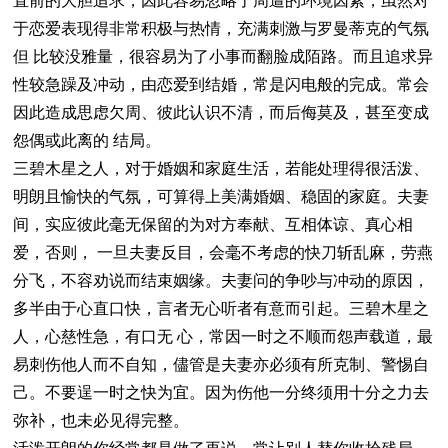
直前的大胆追求，因此容易忽略了周遭的环境因素，虽然对
于恋爱表现得非常积极与热情，充满刺激与罗曼蒂克的气氛
但 比较没雅量，很容易为了小事而翻脸成陌路。而且追求异
性较急躁及冲动，由恋爱到结婚，常是闪电般的完成。常会
因此造成思虑欠周、彼此认识不清，而后侮莫及，甚至变成
怨偶或此离的 结局。
三碧木星之人，对于婚姻和家庭生活，若能处理得很活泼、
明朗且愉快的气氛，可算得上美满婚姻、稳固的家庭。夫妻
间，实应彼此毫无保留的为对方奉献、互相体谅、真心相
爱，否则， 一旦夫妻反目，会毫不考虑的快刀斩乱麻，劳燕
分飞，不容劝说而结束姻缘。夫妻问的争吵与冲动的原因，
多半由于心直口快，言者无心听者有意而引起。三碧木星之
人，心慈性急，有口无 心，常因一时之不顺而怨声载道，最
易刺伤他人而不自知，儘管是夫妻亦必须有所克制、警惕自
己。不要逞一时之快为宜。因为伤他一分终须用十分之力去
弥补，也未必见得完整。