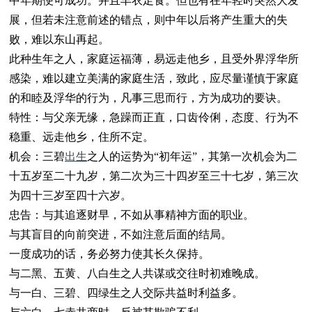
中年期便可成功。并且丰衣足食。但也有在年轻时突然大发
展，但若未注意前述的错点，则中年以后将产生重大的失
败，难以东山再起。
此种生年之人，家庭运福薄，易远走他乡，且受外界浮华所
感染，难以建立美满的家庭生活，致此，应尽量谨慎于家庭
的和睦及浮华的行为，凡事三思而行，方为成功的要诀。
特性：与父亲无缘，急躁而正直，口齿伶俐，态度、行为不
稳重、远走他乡，住所不定。
机会：三碧
出生
之人的运势为“初年运”，其第一次机会为二
十五岁至二十九岁，第二次为三十四岁至三十七岁，第三次
为四十三岁至四十六岁。
忠告：与其追逐财早，不如从事精神方面的职业。
与其盲目的向前突进，不如注意后面的结局。
一度成功的话，务必努力使其长久保持。
与二黑、五黄、八白生之人共谋或交往时初难晚成。
与一白、三碧、四绿生之人交际共益时利益多。