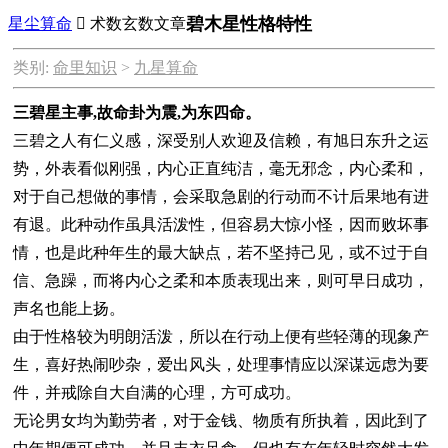
碧木星性格特性
星尘算命

术数玄数文章
类别:
命里知识
>
九星算命
三碧星主事,故命卦为震,为东四命。
三碧之人有仁义感，深受别人欢迎及信赖，有旭日东升之运
势，外表看似刚强，内心正直纯洁，毫无邪念，内心柔和，
对于自己想做的事情，会采取急剧的行动而不计后果地有进
有退。此种动作虽具活泼性，但容易大惊小怪，因而败坏事
情，也是此种年生的最大缺点，若不坚持己见，或不过于自
信、急躁，而将内心之柔和本质表现出来，则可早日成功，
声名也能上扬。
由于性格较为明朗活泼，所以在行动上便有些轻薄的现象产
生，喜好热闹吵杂，爱出风头，处理事情应以深谋远虑为要
件，并戒除自大自满的心理，方可成功。
无论男女均为勤劳者，对于金钱、物质有所执着，因此到了