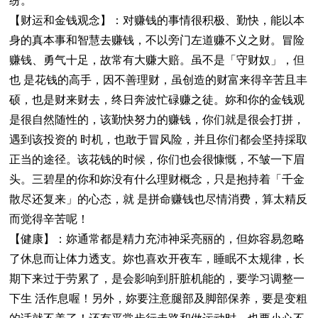
纷。
【财运和金钱观念】：对赚钱的事情很积极、勤快，能以本
身的真本事和智慧去赚钱，不以旁门左道赚不义之财。冒险
赚钱、勇气十足，故常有大赚大赔。虽不是「守财奴」，但
也 是花钱的高手，因不善理财，虽创造的财富来得辛苦且丰
硕，也是财来财去，终日奔波忙碌赚之徒。妳和你的金钱观
是很自然随性的，该勤快努力的赚钱，你们就是很会打拼，
遇到该投资的 时机，也敢于冒风险，并且你们都会坚持採取
正当的途径。该花钱的时候，你们也会很慷慨，不皱一下眉
头。三碧星的你和妳没有什么理财概念，只是抱持着「千金
散尽还复来」的心态，就 是拼命赚钱也尽情消费，算太精反
而觉得辛苦呢！
【健康】：妳通常都是精力充沛神采亮丽的，但妳容易忽略
了休息而让体力透支。妳也喜欢开夜车，睡眠不太规律，长
期下来过于劳累了，是会影响到肝脏机能的，要学习调整一
下生 活作息喔！另外，妳要注意腿部及脚部保养，要是变粗