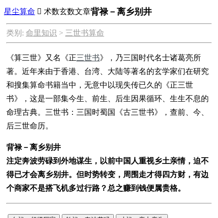
背禄－离乡别井
星尘算命

术数玄数文章
类别:
命里知识
>
三世书算命
《算三世》又名《正
三世书
》，乃三国时代名士诸葛亮所
著。近年来由于香港、台湾、大陆等著名的玄学家们在研究
和搜集算命书籍当中，无意中以现失传已久的《正三世
书》，这是一部集今生、前生、后生因果循环、生生不息的
命理古典。三世书：三国时蜀国《古三世书》，查前、今、
后三世命历。
背禄－离乡别井
注定奔波劳碌到外地谋生，以前中国人重视乡土亲情，迫不
得已才会离乡别井。但时势转变，周围走才得四方财，有边
个商家不是搭飞机多过行路？总之赚到钱便属贵格。