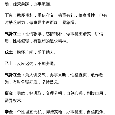
动，虚荣急躁，办事疏漏。
丁火：
憨厚质朴，重信守义，稳重有礼，修身养性，但有
时缺乏耐力，做事易半途而废，易急躁。
气势在土：
性情敦厚，感情纯朴，做事稳重踏实，讲信
用，性格倔强，有强烈的追求精神。
戊土：
胸怀广阔，乐于助人。
己土：
反应迟钝，不知变通。
气势在金：
为人讲义气，办事果断，性格直爽，敢作敢
为，有时争强好胜，坚持己见。
庚金：
勇敢，好进取，义理分明，自尊心强，刚愎自用，
爱弄权术。
辛金：
个性坦直无私，脚踏实地，办事稳重，自信刻薄。