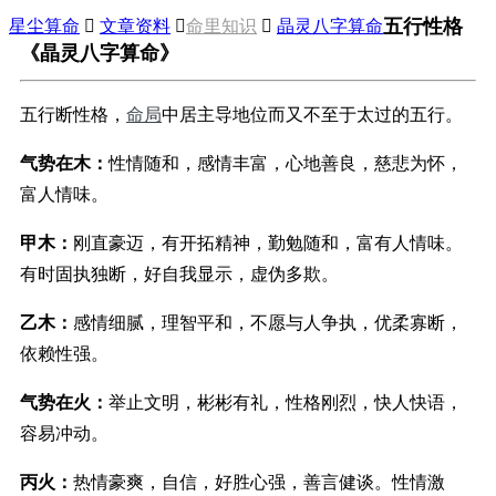
五行性格
星尘算命

文章资料

命里知识

晶灵八字算命
《晶灵八字算命》
五行断性格，
命局
中居主导地位而又不至于太过的五行。
气势在木：
性情随和，感情丰富，心地善良，慈悲为怀，
富人情味。
甲木：
刚直豪迈，有开拓精神，勤勉随和，富有人情味。
有时固执独断，好自我显示，虚伪多欺。
乙木：
感情细腻，理智平和，不愿与人争执，优柔寡断，
依赖性强。
气势在火：
举止文明，彬彬有礼，性格刚烈，快人快语，
容易冲动。
丙火：
热情豪爽，自信，好胜心强，善言健谈。性情激