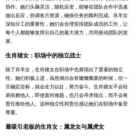
协作。她们头脑灵活，随机应变，能够在团队合作中迅速
做出反应，协调各方资源，确保任务的顺利完成。肖羊女
深知分工的重要性，她们会合理安排团队成员的工作，让
每个人都能够发挥出自己的最大潜力，共同推动团队的发
展。
生肖猪女：职场中的独立战士
除了肖羊女，生肖猪女在职场中也展现出了显著的独立
性。她们积极上进，虽然偶尔会有慵懒颓废的时候，但一
旦确定目标，就会全力以赴，努力奋斗。生肖猪女不会轻
易依赖他人，即使面对难题，也只会寻求指点，而不会将
责任推给他人。这种独立性和责任感让她们在职场中备受
尊重。
最吸引老板的生肖女：属龙女与属虎女