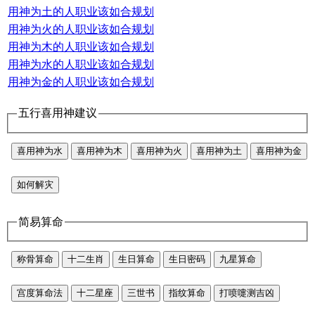
用神为土的人职业该如合规划
用神为火的人职业该如合规划
用神为木的人职业该如合规划
用神为水的人职业该如合规划
用神为金的人职业该如合规划
五行喜用神建议
喜用神为水
喜用神为木
喜用神为火
喜用神为土
喜用神为金
如何解灾
简易算命
称骨算命
十二生肖
生日算命
生日密码
九星算命
宫度算命法
十二星座
三世书
指纹算命
打喷嚏测吉凶