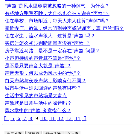
“声煞”是风水里容易被忽略的一种煞气，为什么？
有些地方明明不吵，为什么也会被人说有“声煞”？
住在学校、市场附近，每天人来人往算“声煞”吗？
靠近寺庙、教堂，经常听到钟声或唱诵声，算“声煞”吗？
住在水边，流水声很大，这算是“声煞”吗？
买房时怎么初步判断周围有没有“声煞”？
房子靠近马路，是不是一定存在“声煞”问题？
小声但持续的声音算不算是“声煞”？
是不是只要声音大就是“声煞”？
声音无形，何以成为风水中的“煞”？
白天声煞与夜晚声煞，影响有何不同？
城市生活中难以回避的声煞有哪些？
生活中常见的声煞场景大盘点
声煞就是日常生活中的噪音吗？
风水学中的“声煞”究竟指什么？

5
6
7
8
9
10
11
12
13
14
