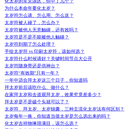
化太岁的常见误区，你中了几个？
为什么本命年要化太岁？
太岁符怎么请、怎么用、怎么送？
太岁符被人碰了，怎么办？
太岁符被他人无意触碰，还有效吗？
太岁符是不是不能被他人触碰？
太岁符到期了怎么处理？
手绘太岁符 vs 印刷太岁符，该如何选？
太岁符什么时候请好？关键时间节点大公开
太岁符随身带还是供神台？
太岁符“有效期”只有一年？
一年中适合拜太岁这三个日子，你知道吗
拜太岁前后该吃什么、做什么？
在家拜太岁和去道观拜太岁，效果究竟差多少？
拜太岁是不是磕个头就可以了？
太岁符、拜太岁、太岁锦囊，三种主流化太岁法有何区别？
太岁每年一换，你知道当值太岁是怎么选出来的吗？
化太岁吉祥物琳琅满目，该怎么选？