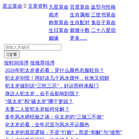
星尘算命

文章资料
九星算命
宫度算命
血型与性格
相术
生肖属相
三世书算命
称骨算命
生肖配对
鬼谷子算命
生日算命
紫微斗数
二十八星宿
姻缘
更多......

文章
按时间排序
按推荐排序
2026年犯太岁者必看：穿什么颜色衣服旺你？
犯太岁别慌！用好这几个风水摆件，化煞又招财
犯太岁做到这“三吃三忌”，好运照样来敲门
身边人犯太岁，会不会影响到我？
“值太岁”和“破太岁”哪个更凶？
夫妻二人皆犯太岁如何化解？
多年风水师经验之谈：化太岁的“三做三不做”
化太岁必看：全年忌宜与风水开运颜色
化太岁的底层逻辑：不是“打败”，而是“和解”与“借势”