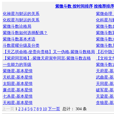
紫微斗数
按时间排序
按推荐排
化禄星与财运的关系
紫微命理
化权星与财运的关系
化科星与
紫微斗数论格局
紫微斗数
紫微斗数如何选择配偶？
紫微斗数
紫微斗数基本术语
紫微斗数
斗数星曜分级及分类
紫微斗数
【天乙拱命格-坐贵向贵格】又一伪格-紫微斗数格局
【石中隐
【紫府同宫格】-紫微天府寅申同宫-紫微斗数吉格
【文桂文
一生能力的等级
紫微斗数
紫微星-基本星情
天府星-
天机星-基本星情
武曲星-
太阳星-基本星情
天同星-
廉贞星-基本星情
破军星-
七杀星-基本星情
天梁星-
天相星-基本星情
贪狼星-
上一页
1
2
3
4
5
6
7
8
9
10
下一页
总计： 304 条