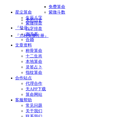
免费算命
星尘算命
紫微斗数
生辰八字
关闭历史
紫微排盘
『登录』
八字排盘
测关系
『35秒免费注册』
合婚
文章资料
称骨算命
十二生肖
本地算命
灵签占卜
指纹算命
合作站点
代理合作
无APP下载
算命网站
客服帮助
常见问题
关于我们
联系我们