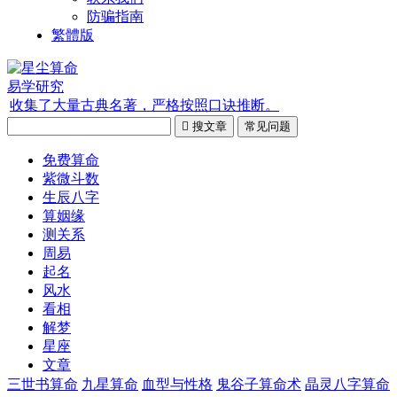
防骗指南
繁體版
易学研究
收集了大量古典名著，严格按照口诀推断。

搜文章
常见问题
免费算命
紫微斗数
生辰八字
算姻缘
测关系
周易
起名
风水
看相
解梦
星座
文章
三世书算命
九星算命
血型与性格
鬼谷子算命术
晶灵八字算命