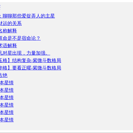
序
：聊聊那些爱捉弄人的主星
财运的关系
名称解释
算命是不是宿命论？
术语解释
凡对星出现，力量加强。
玉格】结构复杂-紫微斗数格局
华格】要看正曜-紫微斗数格局
古绝
基本星情
基本星情
基本星情
基本星情
基本星情
基本星情