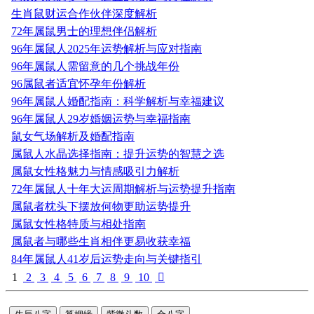
生肖鼠财运合作伙伴深度解析
72年属鼠男士的理想伴侣解析
96年属鼠人2025年运势解析与应对指南
96年属鼠人需留意的几个挑战年份
96属鼠者适宜怀孕年份解析
96年属鼠人婚配指南：科学解析与幸福建议
96年属鼠人29岁婚姻运势与幸福指南
鼠女气场解析及婚配指南
属鼠人水晶选择指南：提升运势的智慧之选
属鼠女性格魅力与情感吸引力解析
72年属鼠人十年大运周期解析与运势提升指南
属鼠者枕头下摆放何物更助运势提升
属鼠女性格特质与相处指南
属鼠者与哪些生肖相伴更易收获幸福
84年属鼠人41岁后运势走向与关键指引
1
2
3
4
5
6
7
8
9
10
