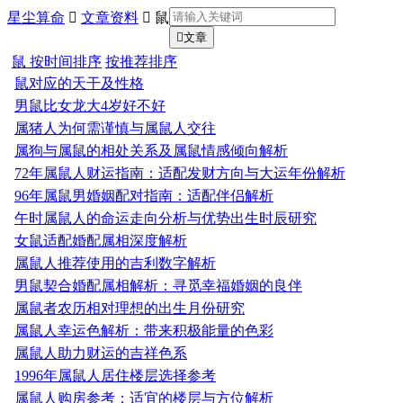
星尘算命

文章资料

鼠

文章
鼠
按时间排序
按推荐排序
鼠对应的天干及性格
男鼠比女龙大4岁好不好
属猪人为何需谨慎与属鼠人交往
属狗与属鼠的相处关系及属鼠情感倾向解析
72年属鼠人财运指南：适配发财方向与大运年份解析
96年属鼠男婚姻配对指南：适配伴侣解析
午时属鼠人的命运走向分析与优势出生时辰研究
女鼠适配婚配属相深度解析
属鼠人推荐使用的吉利数字解析
男鼠契合婚配属相解析：寻觅幸福婚姻的良伴
属鼠者农历相对理想的出生月份研究
属鼠人幸运色解析：带来积极能量的色彩
属鼠人助力财运的吉祥色系
1996年属鼠人居住楼层选择参考
属鼠人购房参考：适宜的楼层与方位解析