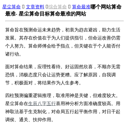
哪个网站算命
星尘算命

文章资料

综合算命

算命最准
最准- 星尘算命目标算命最准的网站
算命旨在预测命运未来趋势，初衷为趋吉避凶，助力生活
发展。其存在价值在于为人们提供指引，但命运改善仍需
个人努力。算命师傅会给予指点，但关键在于个人能否付
诸行动。
面对算命结果，应理性看待。好运固然欣喜，不顺亦无需
恐惧，消极态度只会让运势更糟。应了解原因，自我调
节，积极面对，将结果作为人生参考。
四柱预测偏重逻辑推理，取准用神是关键，但难度较大。
星尘算命在
生辰八字五行
喜用神分析方面准确度较高。用
神取法基于生克制化，对命局五行起平衡作用，对日干起
调侯、通关、扶抑作用。