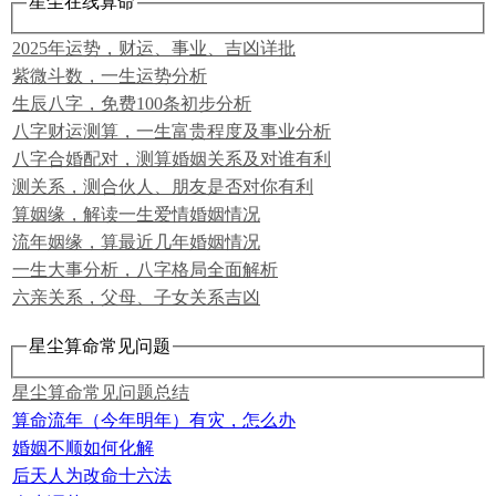
星尘在线算命
2025年运势，财运、事业、吉凶详批
紫微斗数，一生运势分析
生辰八字，免费100条初步分析
八字财运测算，一生富贵程度及事业分析
八字合婚配对，测算婚姻关系及对谁有利
测关系，测合伙人、朋友是否对你有利
算姻缘，解读一生爱情婚姻情况
流年姻缘，算最近几年婚姻情况
一生大事分析，八字格局全面解析
六亲关系，父母、子女关系吉凶
星尘算命常见问题
星尘算命常见问题总结
算命流年（今年明年）有灾，怎么办
婚姻不顺如何化解
后天人为改命十六法