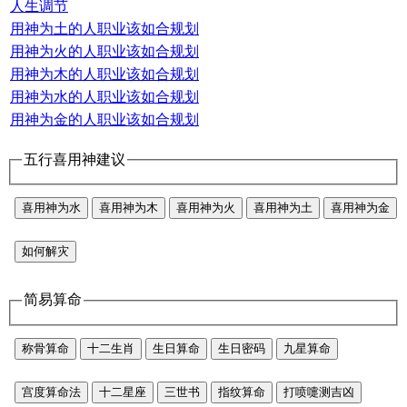
人生调节
用神为土的人职业该如合规划
用神为火的人职业该如合规划
用神为木的人职业该如合规划
用神为水的人职业该如合规划
用神为金的人职业该如合规划
五行喜用神建议
喜用神为水
喜用神为木
喜用神为火
喜用神为土
喜用神为金
如何解灾
简易算命
称骨算命
十二生肖
生日算命
生日密码
九星算命
宫度算命法
十二星座
三世书
指纹算命
打喷嚏测吉凶