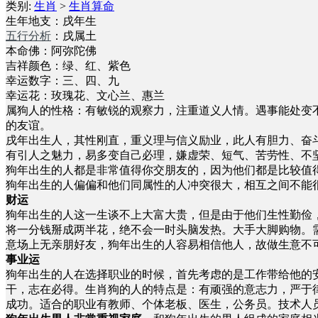
类别:
生肖
>
生肖算命
生年地支：戌年生
五行分析
：戌属土
本命佛：阿弥陀佛
吉祥颜色：绿、红、紫色
幸运数字：三、四、九
幸运花：玫瑰花、文心兰、惠兰
属狗人的性格：有敏锐的观察力，注重道义人情。遇事能处变
的友谊。
戌年出生人，其性刚直，重义理与信义励业，此人有胆力、奋
有引人之魅力，易多变自己必理，嫌虚荣、短气、苦劳性、不
狗年出生的人都是非常值得你交朋友的，因为他们都是比较值
狗年出生的人偏偏和他们同属性的人冲突很大，相互之间不能
财运
狗年出生的人这一生谈不上大富大贵，但是由于他们生性勤俭
将一分钱掰成两半花，绝不会一时头脑发热。大手大脚购物。
意场上无亲朋好友，狗年出生的人容易相信他人，故做生意不
事业运
狗年出生的人在选择职业的时候，首先考虑的是工作带给他的
干，志在必得。生肖狗的人的特点是：有顽强的意志力，严于
成功。适合的职业有教师、个体老板、医生，公务员。技术人