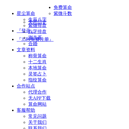
免费算命
星尘算命
紫微斗数
生辰八字
关闭历史
紫微排盘
『登录』
八字排盘
测关系
『35秒免费注册』
合婚
文章资料
称骨算命
十二生肖
本地算命
灵签占卜
指纹算命
合作站点
代理合作
无APP下载
算命网站
客服帮助
常见问题
关于我们
联系我们