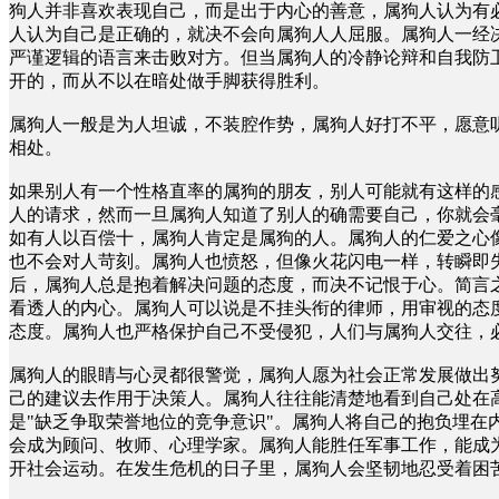
狗人并非喜欢表现自己，而是出于内心的善意，属狗人认为有
人认为自己是正确的，就决不会向属狗人人屈服。属狗人一经
严谨逻辑的语言来击败对方。但当属狗人的冷静论辩和自我防
开的，而从不以在暗处做手脚获得胜利。
属狗人一般是为人坦诚，不装腔作势，属狗人好打不平，愿意
相处。
如果别人有一个性格直率的属狗的朋友，别人可能就有这样的
人的请求，然而一旦属狗人知道了别人的确需要自己，你就会
如有人以百偿十，属狗人肯定是属狗的人。属狗人的仁爱之心
也不会对人苛刻。属狗人也愤怒，但像火花闪电一样，转瞬即
后，属狗人总是抱着解决问题的态度，而决不记恨于心。简言
看透人的内心。属狗人可以说是不挂头衔的律师，用审视的态
态度。属狗人也严格保护自己不受侵犯，人们与属狗人交往，
属狗人的眼睛与心灵都很警觉，属狗人愿为社会正常发展做出
己的建议去作用于决策人。属狗人往往能清楚地看到自己处在
是"缺乏争取荣誉地位的竞争意识"。属狗人将自己的抱负埋
会成为顾问、牧师、心理学家。属狗人能胜任军事工作，能成
开社会运动。在发生危机的日子里，属狗人会坚韧地忍受着困