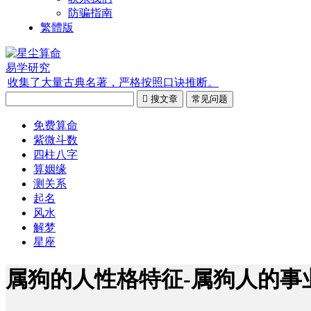
防骗指南
繁體版
易学研究
收集了大量古典名著，严格按照口诀推断。

搜文章
常见问题
免费算命
紫微斗数
四柱八字
算姻缘
测关系
起名
风水
解梦
星座
属狗的人性格特征-属狗人的事