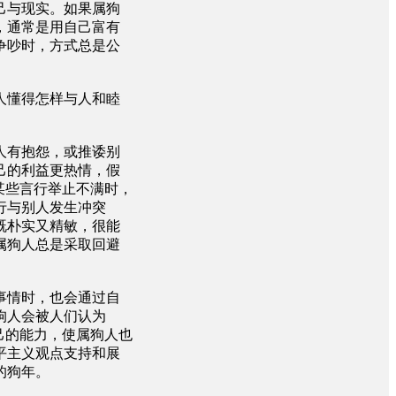
己与现实。如果属狗
，通常是用自己富有
争吵时，方式总是公
人懂得怎样与人和睦
人有抱怨，或推诿别
己的利益更热情，假
某些言行举止不满时，
行与别人发生冲突
既朴实又精敏，很能
属狗人总是采取回避
事情时，也会通过自
狗人会被人们认为
己的能力，使属狗人也
平主义观点支持和展
的狗年。