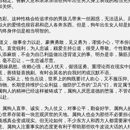
当稳定。善解人意和浓浓亲情在狗年出生男人身上表现的相当充
和关怀。
色彩。这种性格会给追求你的男孩儿带来一丝困惑，无法适从。
似火的爱情也很容易和恋人各奔东西。但是，狗年出生女人却是
的终身伴侣是相当明智的。
道义，做事全力以赴。豪爽勇敢，见义勇为，谨慎小心，守本份
机。直觉锐利，为人忠诚，颇爱主持公道，很受人尊敬。个性勤
人添麻烦，不会为自己利益做出违背道义的事。明办是非，脑筋
执，毫不忍让，一生忠诚尽责。
易燥易怒。依赖心强，杞人忧天，倔强逞勇。重理论而在现实中
底，善猜疑喜挑剔。有时会莫名的自我封闭或沉默不语。
一面。实际上，恰当点说，世界上的狗既要讨人欢心，又不服压抑
动物。长期坚持维护公众利益，做防护工作的"卫兵"们，肯定属
属狗人的精神已经这样被铸成了，属狗人厌恶道德的堕落，不管
以赴。
。属狗人直率、诚实，为人仗义，对事公平，勤奋好学。属狗人
心世界存留着一块悲观厌世的天地。属狗人也会为那些不必要担
预感真会变成现实。但无论如何，不少东方人和西方人都需要家
意。属狗人注重事实的态度更有利于帮助那些吹牛皮说大话的人