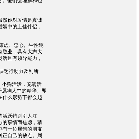
分。他们会理解和包
虽然你对爱情是真诚
婚姻中的上佳伴侣，
谦虚、忠心。生性纯
勉敬业，具有大志大
灵活且有领导能力，
缺乏行动力及判断
。小狗活泼，充满活
于属狗人中的精华。即
在什么形势下都会起
的活跃特别引人注
心的事情而焦虑，猜
中有一位属狗的朋友
纠正自己的缺点。属