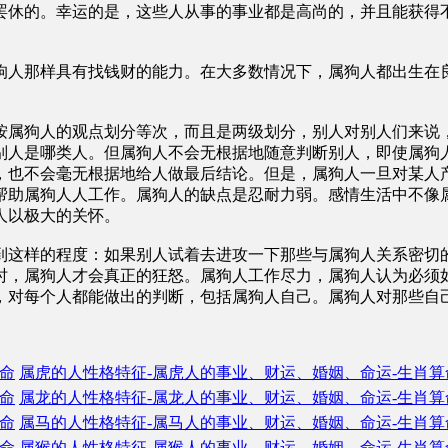
罢休的。幸运的是，这些人从事的事业都是高尚的，并且能获得
狗人那样具有找钱财的能力。在大多数情况下，属狗人都出生在
按属狗人的观点划分等次，而且是两级划分，别人对别人们来说
别人是哪类人。但属狗人不会无根据地随意判断别人，即使属狗
，也不会毫无根据地给人做最后结论。但是，属狗人一旦对某人
帮助属狗人人工作。属狗人的缺点是忍耐力弱。感情生活中不像
人以极大的关怀。
到这样的程度：如果别人试着去进攻一下那些与属狗人关系密切
时，属狗人才会真正的狂怒。属狗人工作尽力，属狗人认为必须
，对每个人都能做出的判断，包括属狗人自己。属狗人对那些自
命
属虎的人性格特征-属虎人的事业、财运、婚姻、命运-生肖算
命
属龙的人性格特征-属龙人的事业、财运、婚姻、命运-生肖算
命
属马的人性格特征-属马人的事业、财运、婚姻、命运-生肖算
命
属猴的人性格特征-属猴人的事业、财运、婚姻、命运-生肖算