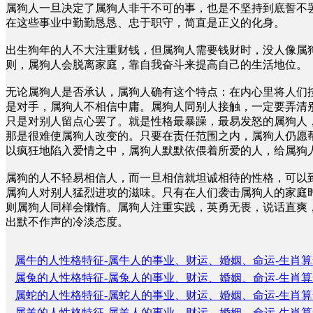
属狗人一旦决定了属狗人非干不可的事，也是不坚持到底誓不
在这些事业中勤勤恳恳、忠于职守，简直是正义的化身。
出生狗年的人不大注重财钱，但属狗人需要钱财时，没人像属
则，属狗人会脱离家庭，靠自我奋斗来提高自己的生活地位。
无论属狗人是否承认，属狗人确有这个特点：在内心里将人们
是对手，属狗人不相信中庸。属狗人同别人接触，一定要弄清
只是对别人留点心罢了。就是性格最暴躁，最易发怒的属狗人
那是很难使属狗人改变的。只要在责任范围之内，属狗人仍愿
以疯狂地陷入爱情之中，属狗人默默依偎着所爱的人，给属狗
属狗的人不轻易相信人，而一旦相信就坦诚相待的性格，可以
属狗人对别人猛烈进攻的滋味。只有在人们袭击属狗人的家庭
则属狗人同样会懒惰。属狗人注重实践，英勇无畏，说话直爽
出默不作声的冷淡态度。
属牛的人性格特征-属牛人的事业、财运、婚姻、命运-生肖算
属兔的人性格特征-属兔人的事业、财运、婚姻、命运-生肖算
属蛇的人性格特征-属蛇人的事业、财运、婚姻、命运-生肖算
属羊的人性格特征-属羊人的事业、财运、婚姻、命运-生肖算