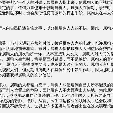
必要去判定一个人的对错，给属狗人指出来，使属狗人能正视自
决定的事，任何力量也难于影响属狗人。属狗人在同对手争辩时
卫受到破坏时，也会采取愤怒而激烈的抨击手段。属狗人在与人
听人向自己陈述苦恼之事，以分担属狗人人的不快。因此，属狗
感受：当别人遇到麻烦的时候，拨通属狗人家的电话，也许属狗
毫不犹豫地前来相助。有时，属狗人保护属狗人人利益比保护自
像属狗人的朋友"虎"一样，从不直接对人发火，属狗人对人们的
失。属狗人生气时，肯定是面对错误，而不是嫉妒。属狗人的言
之，属狗人不是物质主义者，也不是因循守旧的人。属狗人言行
度观察人们。但别期待属狗人在具体纠纷中发生作用，因为那时
必须要获得属狗人的充分信任。
努力。属狗的人都精力充沛，属狗人即便遇到自己力所不能及的
高于别人位置上的危险，因此属狗人不大愿意出人头地。为此属
在内心，默默地从事自己喜爱的工作。出生狗年的人，具有约束自
为优秀的教师、律师、法官、医生或运输业的领导人，还会以和
苦而决不怨天忧人。世界上许多圣贤与智者都出生在这充满理想