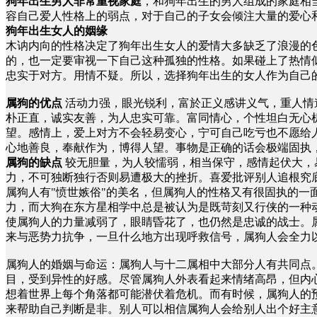
狗年出生男人非常重视家庭
，和狗年出生的男人组成的家庭相
容自己爱人性格上的弱点，对于自己的子女会倾注大量的爱心
狗年出生女人的姻缘
木讷内向的性格决定了狗年出生女人的爱情大多缺乏了浪漫的
的，也一定要审视一下自己这种孤独的性格。如果碰上了热情
忠实于对方。用情不疑。所以，选择狗年出生的女人作为自己
属狗的优点
活动力强，眼光锐利，富於正义感讲义气，重人情
朴正直，诚实友善，为人忠实可靠。富同情心，个性坦白无心
望。感情上，爱上对方不会轻易变心，宁可自己吃亏也不愿给
心地善良，奉献作为，博得人望。事物是正确的话会极端固
属狗的缺点
较无胆量，为人较懦弱，相当保守，感情起伏大，
力，不可独断独行否则易遭极大的挫折。喜爱批评别人追根究
属狗人有"愤世嫉俗"的美名，但属狗人的性格又有很固执的
力，而大狗在东方星相学中总是被认为是既苛刻又行侠的一种
使属狗人的力量减弱了，眼睛昏花了，也仍然是忠诚的战士。
来与恶势力抗争，一旦什么地方出现呼救信号，属狗人会全力
属狗人的婚姻与命运：属狗人与十二属相中大部分人有共同点
目，受到异性的好感。尽管属狗人外表看起来情绪高昂，但内
想着世界上每个角落都可能潜伏着危机。而有时候，属狗人的
来帮助自己判断是非。别人可以相信属狗人会给别人出个好主