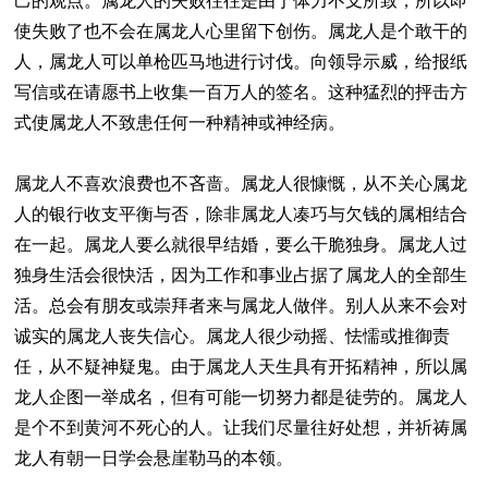
己的观点。属龙人的失败往往是由于体力不支所致，所以即
使失败了也不会在属龙人心里留下创伤。属龙人是个敢干的
人，属龙人可以单枪匹马地进行讨伐。向领导示威，给报纸
写信或在请愿书上收集一百万人的签名。这种猛烈的抨击方
式使属龙人不致患任何一种精神或神经病。
属龙人不喜欢浪费也不吝啬。属龙人很慷慨，从不关心属龙
人的银行收支平衡与否，除非属龙人凑巧与欠钱的属相结合
在一起。属龙人要么就很早结婚，要么干脆独身。属龙人过
独身生活会很快活，因为工作和事业占据了属龙人的全部生
活。总会有朋友或崇拜者来与属龙人做伴。别人从来不会对
诚实的属龙人丧失信心。属龙人很少动摇、怯懦或推御责
任，从不疑神疑鬼。由于属龙人天生具有开拓精神，所以属
龙人企图一举成名，但有可能一切努力都是徒劳的。属龙人
是个不到黄河不死心的人。让我们尽量往好处想，并祈祷属
龙人有朝一日学会悬崖勒马的本领。