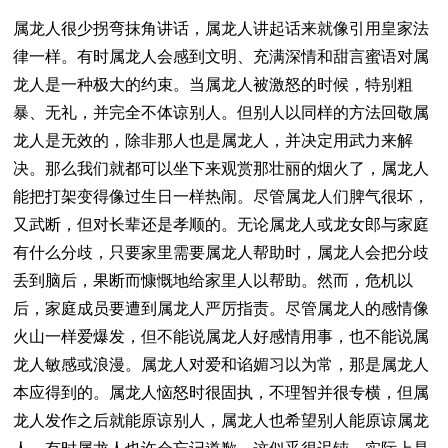
属龙人很少拐弯抹角讲话，属龙人讲起话来就像引用皇家法
律一样。有时属龙人会感到文明、充满深情和甜言蜜语对属
龙人是一种极大的约束。当属龙人被激怒的时候，特别粗
暴、无礼，并完全不体谅别人。但别人以同样的方法回敬属
龙人是无效的，除非那人也是属龙人，并决定用武力来解
决。那么我们就都可以坐下来观赏那壮丽的烟火了，属龙人
能把打架变得像过生日一样热闹。尽管属龙人们脾气很坏，
又武断，但对长辈还是孝顺的。无论属龙人或龙女郎与家庭
有什么分歧，只要家里需要属龙人帮助时，属龙人会把分歧
丢到脑后，果断而慷慨地给家里人以帮助。然而，危机以
后，家庭成员要遭到属龙人严厉指责。尽管属龙人的感情像
火山一样爱爆发，但不能说属龙人好感情用事，也不能说属
龙人敏感或浪漫。属龙人对爱和谄媚习以为常，那是属龙人
本应得到的。属龙人恼怒时很固执，不理智并很专横，但属
龙人发作之后就能原谅别人，属龙人也希望别人能原谅属龙