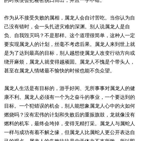
的时候便会把秘密脱口而出，并且一字不错。
作为从不接受失败的属相，属龙人会自讨苦吃。当你认为自
己没有错时，会一头扎进灾难的深渊。别人说属龙人是自
负、自我毁灭吗？不是那样。这个道理很简单，这种人一定
要实现属龙人的计划，丝毫不考虑后果。属龙人来到世上就
是为了达到最高的目标，别人越想使属龙人改变行动方向或
绕开麻烦，属龙人就变得越顽固。属龙人不愧是个带头人，
甚至在属龙人情绪最不愉快的时候也能不负众望。
属龙人生活是有目标的，游手好闲、无所事事对属龙人的健
康不利。属龙人必须有一个为之奋斗的事业，一个要达到的
目标。一个犯错误的机会，别人能想象属龙人心中的火如何
燃烧吗？没有宏伟的计划和失败后的重振旗鼓，龙就像没有
燃料的机车，最终会垮掉，变得无精打采。属龙人与属蛇人
一样与成功有着不解之缘，但属龙人比属蛇人更公开表达自