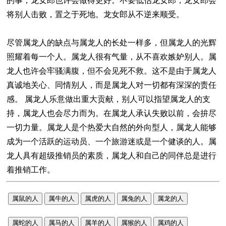
的事，龙女郎也许会做得更好。不要低估龙女郎，龙女郎会
将别人击败，置之于死地。龙女郎从不逆来顺受。
尽管属龙人的缺点与属龙人的长处一样多，但属龙人的光辉
照耀着每一个人。属龙人很有气量，从不喜欢嫉妒别人。属
龙人也许会牢骚满腹，但不会见死不救。这不是由于属龙人
真诚地关心、同情别人，而是属龙人对一切都有深深的责任
感。 属龙人乐意做出重大贡献，别人可以指望属龙人的支
持，属龙人也会尽力而为。在属龙人承认失败以前，会拚尽
一切力量。属龙人是个热爱大自然的外向型人，属龙人能够
成为一个活跃的运动员、一个旅游迷或是一个健谈的人。属
龙人具有超级推销员的素质，属龙人和自己的同伴总是进行
着推销工作。
属鼠的人
属牛的人
属虎的人
属兔的人
属龙的人
属蛇的人
属马的人
属羊的人
属猴的人
属鸡的人