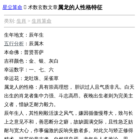
属龙的人性格特征
星尘算命

术数玄数文章
类别:
生肖
>
生肖算命
生年地支：辰年生
五行分析
：辰属木
本命佛：普贤菩萨
吉祥颜色：金、银、灰白
幸运数字：一、七、六
幸运花：龙吐珠、采雀草
属龙人的性格：具有崇高理想， 胆识过人且气质非凡。白天
出生的肖龙者集中力强、斗志高昂。夜晚出生者则为完美主
义者，惜缺乏耐力毅力。
辰年生人，其性刚毅活泼之风气，嫌因循傲慢尊大，致与长
上之意见不和，善恶断分之癖，故缺圆满交际，且性急乏妨
耐与宽大心，作事偏激的反响失败者多。对此欠与矫正修得