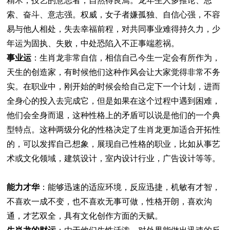
精术，技艺的意志者，自然得良焉。龙年生人多推论、思
索、奋斗、意志强。权威，女子者嫌孤独、自信心强，不容
易与他人相处，失去幸福前程，对共同事业难得持久力，少
年运为固执、失败，中处恐陷入不正事端惹祸。
事业运
：生肖龙非常自信，相信自己今生一定会有所作为，
天生的创造家，有时候他们这种作风会让大家觉得非常不务
实。在职业中，刚开始的时候会给自己定下一个计划，进而
全身心的投入去完成它，但是如果在这个过程中遇到困难，
他们会全身而退，这种性格上的矛盾可以说是他们的一个典
型特点。这种两级分化的性格决定了生肖龙更加适合开拓性
的，可以发挥自己想象，展现自己性格的职业，比如从事艺
术或文化领域，建筑设计，室内设计行业，广告设计等等。
能力才华
：能够迅速的适应环境，反应迅捷，机敏有才智，
不喜欢一成不变，也不喜欢无事可做，性格开朗，喜欢沟
通，才艺双全，具有文化创作方面的天赋。