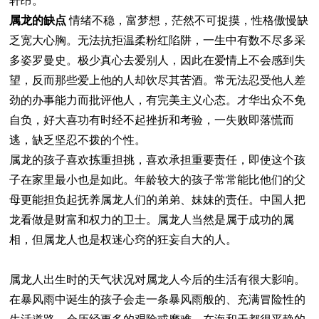
轩昂。
属龙的缺点
情绪不稳，富梦想，茫然不可捉摸，性格傲慢缺
乏宽大心胸。无法抗拒温柔粉红陷阱，一生中有数不尽多采
多姿罗曼史。极少真心去爱别人，因此在爱情上不会感到失
望，反而那些爱上他的人却饮尽其苦酒。常无法忍受他人差
劲的办事能力而批评他人，有完美主义心态。才华出众不免
自负，好大喜功有时经不起挫折和考验，一失败即落慌而
逃，缺乏坚忍不拨的个性。
属龙的孩子喜欢拣重担挑，喜欢承担重要责任，即使这个孩
子在家里最小也是如此。年龄较大的孩子常常能比他们的父
母更能担负起抚养属龙人们的弟弟、妹妹的责任。中国人把
龙看做是财富和权力的卫士。属龙人当然是属于成功的属
相，但属龙人也是权迷心窍的狂妄自大的人。
属龙人出生时的天气状况对属龙人今后的生活有很大影响。
在暴风雨中诞生的孩子会走一条暴风雨般的、充满冒险性的