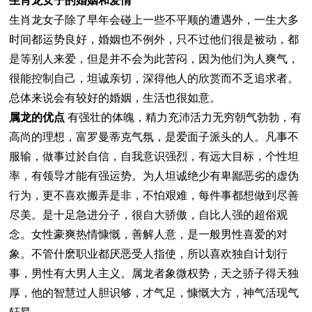
生肖龙女子的婚姻和爱情
生肖龙女子除了早年会碰上一些不平顺的遭遇外，一生大多
时间都运势良好，婚姻也不例外，只不过他们很是被动，都
是等别人来爱，但是并不会为此苦闷，因为他们为人爽气，
很能控制自己，坦诚亲切，深得他人的欣赏而不乏追求者。
总体来说会有较好的婚姻，生活也很如意。
属龙的优点
有强壮的体魄，精力充沛活力无穷朝气勃勃，有
高尚的理想，富罗曼蒂克气氛，是爱面子派头的人。凡事不
服输，做事过於自信，自我意识强烈，有远大目标，个性坦
率，有领导才能有强运势。为人坦诚绝少有卑鄙恶劣的虚伪
行为，更不喜欢搬弄是非，不怕艰难，每件事都想做到尽善
尽美。是十足急进分子，很自大骄傲，自比人强的超俗观
念。女性豪爽热情慷慨，善解人意，是一般男性喜爱的对
象。不管什麽职业都厌恶受人指使，所以喜欢独自计划行
事，男性有大男人主义。属龙者象微权势，天之骄子得天独
厚，他的智慧过人胆识够，才气足，慷慨大方，神气活现气