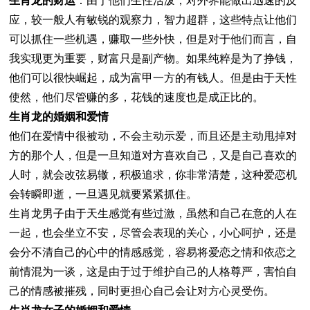
生肖龙的财运
：由于他们生性活泼，对外界能做出迅速的反
应，较一般人有敏锐的观察力，智力超群，这些特点让他们
可以抓住一些机遇，赚取一些外快，但是对于他们而言，自
我实现更为重要，财富只是副产物。如果纯粹是为了挣钱，
他们可以很快崛起，成为富甲一方的有钱人。但是由于天性
使然，他们尽管赚的多，花钱的速度也是成正比的。
生肖龙的婚姻和爱情
他们在爱情中很被动，不会主动示爱，而且还是主动甩掉对
方的那个人，但是一旦知道对方喜欢自己，又是自己喜欢的
人时，就会改弦易辙，积极追求，你非常清楚，这种爱恋机
会转瞬即逝，一旦遇见就要紧紧抓住。
生肖龙男子由于天生感觉有些过激，虽然和自己在意的人在
一起，也会坐立不安，尽管会表现的关心，小心呵护，还是
会分不清自己的心中的情感感觉，容易将爱恋之情和依恋之
前情混为一谈，这是由于过于维护自己的人格尊严，害怕自
己的情感被摧残，同时更担心自己会让对方心灵受伤。