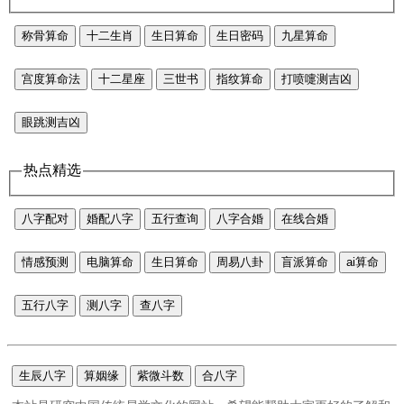
称骨算命
十二生肖
生日算命
生日密码
九星算命
宫度算命法
十二星座
三世书
指纹算命
打喷嚏测吉凶
眼跳测吉凶
热点精选
八字配对
婚配八字
五行查询
八字合婚
在线合婚
情感预测
电脑算命
生日算命
周易八卦
盲派算命
ai算命
五行八字
测八字
查八字
生辰八字
算姻缘
紫微斗数
合八字