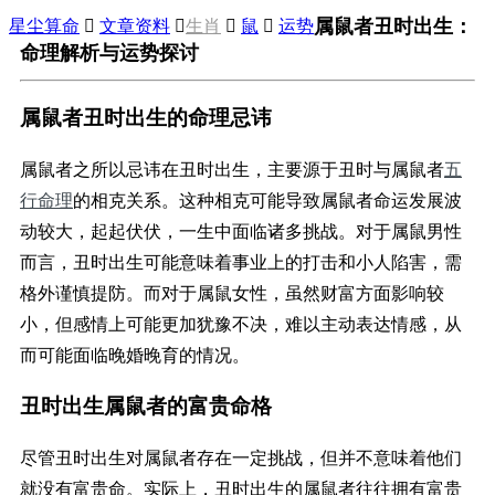
属鼠者丑时出生：
星尘算命

文章资料

生肖

鼠

运势
命理解析与运势探讨
属鼠者丑时出生的命理忌讳
属鼠者之所以忌讳在丑时出生，主要源于丑时与属鼠者
五
行命理
的相克关系。这种相克可能导致属鼠者命运发展波
动较大，起起伏伏，一生中面临诸多挑战。对于属鼠男性
而言，丑时出生可能意味着事业上的打击和小人陷害，需
格外谨慎提防。而对于属鼠女性，虽然财富方面影响较
小，但感情上可能更加犹豫不决，难以主动表达情感，从
而可能面临晚婚晚育的情况。
丑时出生属鼠者的富贵命格
尽管丑时出生对属鼠者存在一定挑战，但并不意味着他们
就没有富贵命。实际上，丑时出生的属鼠者往往拥有富贵