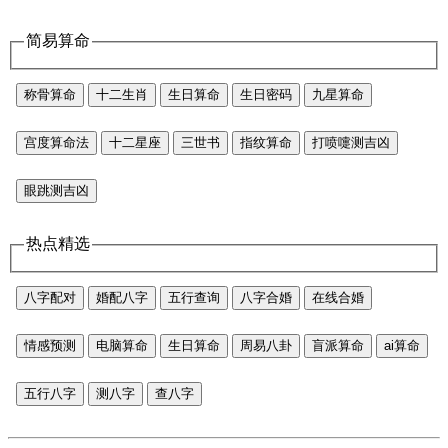
简易算命
称骨算命
十二生肖
生日算命
生日密码
九星算命
宫度算命法
十二星座
三世书
指纹算命
打喷嚏测吉凶
眼跳测吉凶
热点精选
八字配对
婚配八字
五行查询
八字合婚
在线合婚
情感预测
电脑算命
生日算命
周易八卦
盲派算命
ai算命
五行八字
测八字
查八字