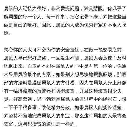
属鼠的人记忆力很好，非常爱提问题，独具慧眼。你几乎了
解周围的每一个人、每一件事，把它记录下来，并把这些当
做是自己的嗜好。因此，属鼠的人成为优秀作家并不令人吃
惊。
关心你的人大可不必为你的安全担忧，在做一笔交易之前，
属鼠人早已想好退路，一旦发生不测，属鼠人会迅速而及时
地退出来。自卫的本能在属鼠人的心中是占第一位的，你通
常采用风险最小的方案，如果别人想尽快地摆脱麻烦，那最
好的方法就是遵循属鼠人的方针喽。因为在属鼠人身上好像
有一幅潜藏着的报警器和防御装置，并且这种装置很少失
灵。好高骛远，野心勃勃是属鼠人前进过程中的绊脚石，想
一下子干很多事，致使精力分散。如果属鼠人能扬长避短，
并坚持不懈地完成属鼠人的事业，那么这种属相的人最终会
变富，这与积攒钱的道理是一样的。