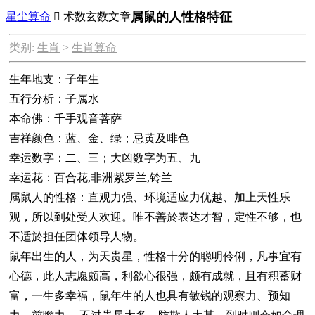
属鼠的人性格特征
星尘算命

术数玄数文章
类别:
生肖
>
生肖算命
生年地支：子年生
五行分析：子属水
本命佛：千手观音菩萨
吉祥颜色：蓝、金、绿；忌黄及啡色
幸运数字：二、三；大凶数字为五、九
幸运花：百合花,非洲紫罗兰,铃兰
属鼠人的性格：直观力强、环境适应力优越、加上天性乐
观，所以到处受人欢迎。唯不善於表达才智，定性不够，也
不适於担任团体领导人物。
鼠年出生的人，为天贵星，性格十分的聪明伶俐，凡事宜有
心德，此人志愿颇高，利欲心很强，颇有成就，且有积蓄财
富，一生多幸福，鼠年生的人也具有敏锐的观察力、预知