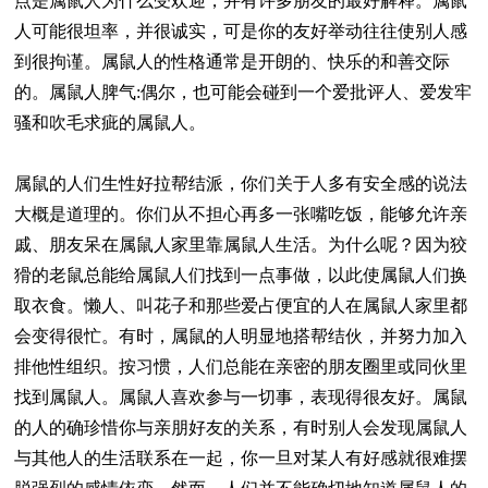
点是属鼠人为什么受欢迎，并有许多朋友的最好解释。属鼠
人可能很坦率，并很诚实，可是你的友好举动往往使别人感
到很拘谨。属鼠人的性格通常是开朗的、快乐的和善交际
的。属鼠人脾气:偶尔，也可能会碰到一个爱批评人、爱发牢
骚和吹毛求疵的属鼠人。
属鼠的人们生性好拉帮结派，你们关于人多有安全感的说法
大概是道理的。你们从不担心再多一张嘴吃饭，能够允许亲
戚、朋友呆在属鼠人家里靠属鼠人生活。为什么呢？因为狡
猾的老鼠总能给属鼠人们找到一点事做，以此使属鼠人们换
取衣食。懒人、叫花子和那些爱占便宜的人在属鼠人家里都
会变得很忙。有时，属鼠的人明显地搭帮结伙，并努力加入
排他性组织。按习惯，人们总能在亲密的朋友圈里或同伙里
找到属鼠人。属鼠人喜欢参与一切事，表现得很友好。属鼠
的人的确珍惜你与亲朋好友的关系，有时别人会发现属鼠人
与其他人的生活联系在一起，你一旦对某人有好感就很难摆