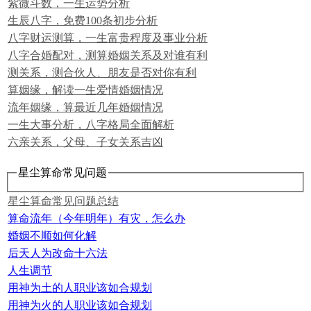
紫微斗数，一生运势分析
生辰八字，免费100条初步分析
八字财运测算，一生富贵程度及事业分析
八字合婚配对，测算婚姻关系及对谁有利
测关系，测合伙人、朋友是否对你有利
算姻缘，解读一生爱情婚姻情况
流年姻缘，算最近几年婚姻情况
一生大事分析，八字格局全面解析
六亲关系，父母、子女关系吉凶
星尘算命常见问题
星尘算命常见问题总结
算命流年（今年明年）有灾，怎么办
婚姻不顺如何化解
后天人为改命十六法
人生调节
用神为土的人职业该如合规划
用神为火的人职业该如合规划