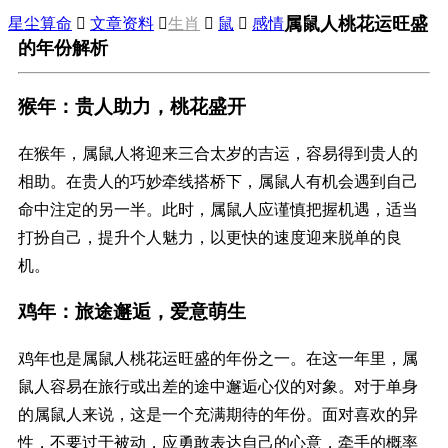
属鼠人桃花运旺盛
星尘算命

文章资料

生肖

鼠

感情
的年份解析
猴年：贵人助力，桃花盛开
在猴年，属鼠人将迎来三合太岁的吉运，容易得到贵人的
相助。在贵人的巧妙牵线搭桥下，属鼠人有机会遇到自己
命中注定的另一半。此时，属鼠人应谨慎把握机遇，适当
打扮自己，提升个人魅力，以更快的速度迎来脱单的良
机。
鸡年：旅途邂逅，爱意萌生
鸡年也是属鼠人桃花运旺盛的年份之一。在这一年里，属
鼠人容易在旅行或出差的途中邂逅心仪的对象。对于单身
的属鼠人来说，这是一个充满期待的年份。面对喜欢的异
性，不要过于被动，应勇敢表达自己的心意，牵手的概率