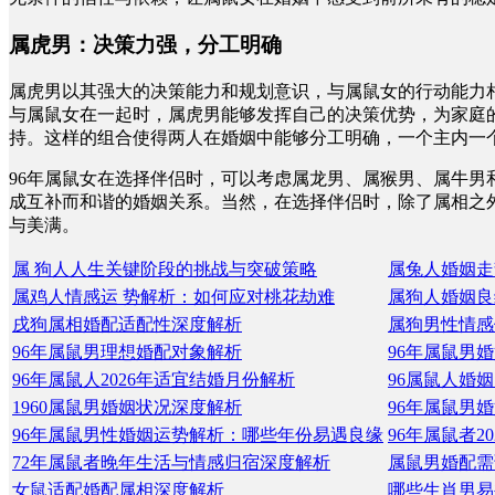
属虎男：决策力强，分工明确
属虎男以其强大的决策能力和规划意识，与属鼠女的行动能力
与属鼠女在一起时，属虎男能够发挥自己的决策优势，为家庭
持。这样的组合使得两人在婚姻中能够分工明确，一个主内一
96年属鼠女在选择伴侣时，可以考虑属龙男、属猴男、属牛
成互补而和谐的婚姻关系。当然，在选择伴侣时，除了属相之
与美满。
属 狗人人生关键阶段的挑战与突破策略
属兔人婚姻走
属鸡人情感运 势解析：如何应对桃花劫难
属狗人婚姻良
戌狗属相婚配适配性深度解析
属狗男性情感
96年属鼠男理想婚配对象解析
96年属鼠男
96年属鼠人2026年适宜结婚月份解析
96属鼠人婚
1960属鼠男婚姻状况深度解析
96年属鼠男
96年属鼠男性婚姻运势解析：哪些年份易遇良缘
96年属鼠者2
72年属鼠者晚年生活与情感归宿深度解析
属鼠男婚配需
女鼠适配婚配属相深度解析
哪些生肖男易