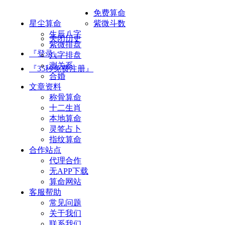
免费算命
星尘算命
紫微斗数
生辰八字
关闭历史
紫微排盘
『登录』
八字排盘
测关系
『35秒免费注册』
合婚
文章资料
称骨算命
十二生肖
本地算命
灵签占卜
指纹算命
合作站点
代理合作
无APP下载
算命网站
客服帮助
常见问题
关于我们
联系我们