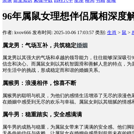
杂谈
命里知识
紫微斗数
四柱八字
星座
格局
书籍
星曜
96年属鼠女理想伴侣属相深度
作者: kvov666
发布时间: 2025-10-06 17:03:57
类别:
生肖
>
鼠
>
属龙男：气场互补，共筑稳定
婚姻
属龙男以其强大的气场和卓越的领导能力，往往能够深深吸引
信念和决心。而属鼠女则以其机智圆滑和善解人意的特点，为
对生活中的挑战，形成稳定而和谐的婚姻关系。
属猴男：浪漫相伴，惊喜不断
属猴男的聪明与机灵，为他们的感情生活增添了无尽的浪漫色
在婚姻中感受到无尽的欢乐与幸福。属鼠女则以其细腻的情感
属牛男：稳重踏实，安全感满满
属牛男的成熟与稳重，为属鼠女带来了满满的安全感。他们脚
无条件的信任与依赖，让属鼠女在婚姻中感受到前所未有的稳