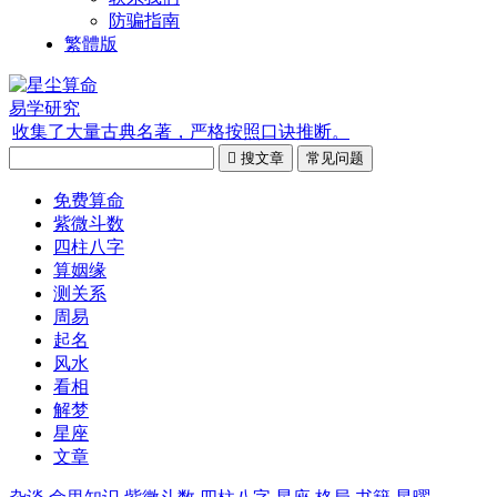
防骗指南
繁體版
易学研究
收集了大量古典名著，严格按照口诀推断。

搜文章
常见问题
免费算命
紫微斗数
四柱八字
算姻缘
测关系
周易
起名
风水
看相
解梦
星座
文章