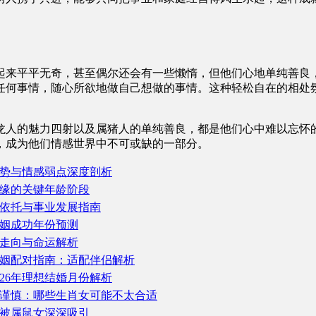
起来平平无奇，甚至偶尔还会有一些懒惰，但他们心地单纯善良
任何事情，随心所欲地做自己想做的事情。这种轻松自在的相处
龙人的魅力四射以及属猪人的单纯善良，都是他们心中难以忘怀
，成为他们情感世界中不可或缺的一部分。
势与情感弱点深度剖析
缘的关键年龄阶段
依托与事业发展指南
婚姻成功年份预测
姻走向与命运解析
婚姻配对指南：适配伴侣解析
026年理想结婚月份解析
谨慎：哪些生肖女可能不太合适
被属鼠女深深吸引