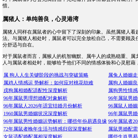
惜。
属猪人：单纯善良，心灵港湾
属猪人同样在属鼠者的心中留下了深刻的印象。虽然属猪人看
法。与属猪人相处时，属鼠者可以完全放松自己，不需要顾及
分舒适与自在。
对于属鼠者而言，属猴人的机智幽默、属牛人的成熟稳重、属
人与属鼠者相处时，能够给予他们不同的情感体验和心灵慰藉
属 狗人人生关键阶段的挑战与突破策略
属兔人婚姻走
属鸡人情感运 势解析：如何应对桃花劫难
属狗人婚姻良
戌狗属相婚配适配性深度解析
属狗男性情感
96年属鼠男理想婚配对象解析
96年属鼠男
96年属鼠人2026年适宜结婚月份解析
96属鼠人婚
1960属鼠男婚姻状况深度解析
96年属鼠男
96年属鼠男性婚姻运势解析：哪些年份易遇良缘
96年属鼠者2
72年属鼠者晚年生活与情感归宿深度解析
属鼠男婚配需
女鼠适配婚配属相深度解析
哪些生肖男易