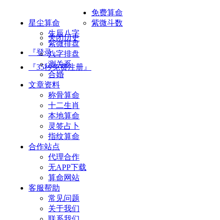
免费算命
星尘算命
紫微斗数
生辰八字
关闭历史
紫微排盘
『登录』
八字排盘
测关系
『35秒免费注册』
合婚
文章资料
称骨算命
十二生肖
本地算命
灵签占卜
指纹算命
合作站点
代理合作
无APP下载
算命网站
客服帮助
常见问题
关于我们
联系我们