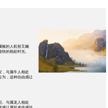
属猴的人机智又幽
愉快的相处时光。
安，与属牛人相处
妄为，这种自由感让
拒。与属龙人相处
就感让属鼠者倍感珍