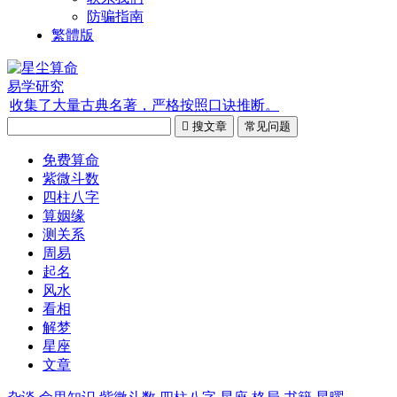
防骗指南
繁體版
易学研究
收集了大量古典名著，严格按照口诀推断。

搜文章
常见问题
免费算命
紫微斗数
四柱八字
算姻缘
测关系
周易
起名
风水
看相
解梦
星座
文章