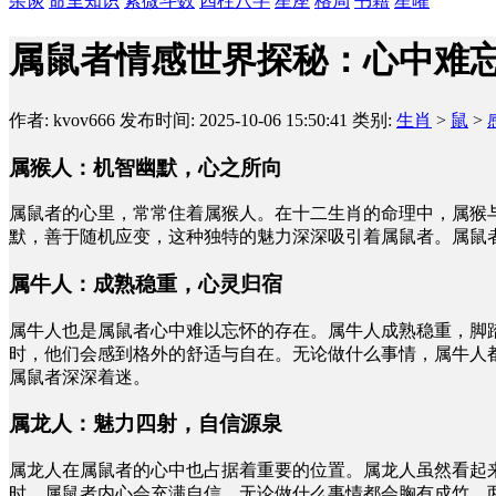
杂谈
命里知识
紫微斗数
四柱八字
星座
格局
书籍
星曜
属鼠者情感世界探秘：心中难
作者: kvov666
发布时间: 2025-10-06 15:50:41
类别:
生肖
>
鼠
>
属猴人：机智幽默，心之所向
属鼠者的心里，常常住着属猴人。在十二生肖的命理中，属猴
默，善于随机应变，这种独特的魅力深深吸引着属鼠者。属鼠
属牛人：成熟稳重，心灵归宿
属牛人也是属鼠者心中难以忘怀的存在。属牛人成熟稳重，脚
时，他们会感到格外的舒适与自在。无论做什么事情，属牛人
属鼠者深深着迷。
属龙人：魅力四射，自信源泉
属龙人在属鼠者的心中也占据着重要的位置。属龙人虽然看起
时，属鼠者内心会充满自信，无论做什么事情都会胸有成竹。